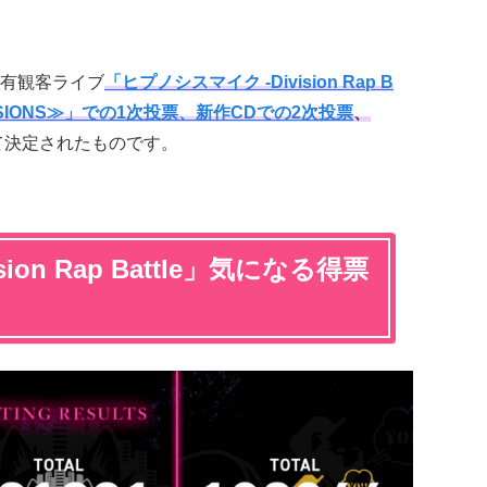
有観客ライブ
「ヒプノシスマイク -Division Rap B
OF DIVISIONS≫」での1次投票、新作CDでの2次投票
、
て決定されたものです。
sion Rap Battle」気になる得票