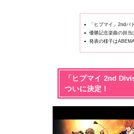
「ヒプマイ」2nd
優勝記念楽曲の担当は
発表の様子はABEM
「ヒプマイ 2nd Divi
ついに決定！