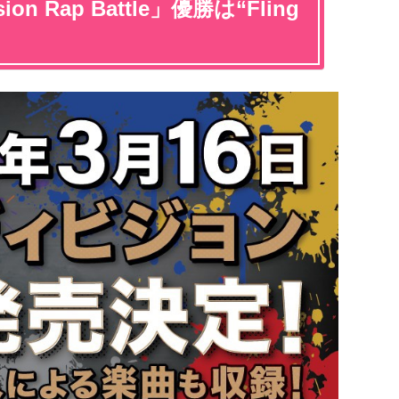
ion Rap Battle」優勝は“Fling