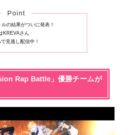
Point
バトルの結果がついに発表！
KREVAさん
Aで見逃し配信中！
sion Rap Battle」優勝チームが