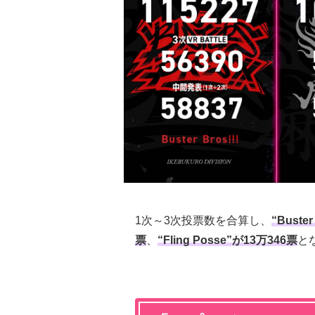
1次～3次投票数を合算し、
“Buste
票
、
“Fling Posse”が13万346票
と