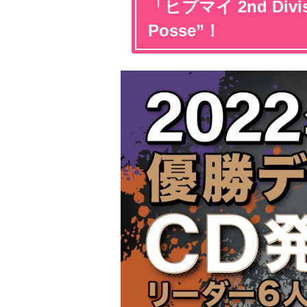
「ヒプマイ 2nd Divis
Posse”！