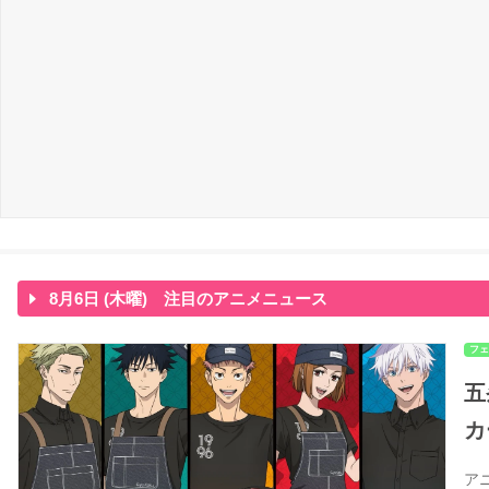
8月6日 (木曜) 注目のアニメニュース
フェ
五
カ
ア