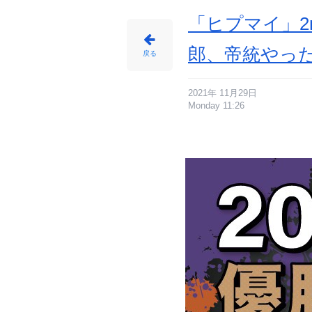
報
サ
イ
「ヒプマイ」2
ト
に
じ
め
郎、帝統やっ
ん
戻る
2021年 11月29日
Monday 11:26