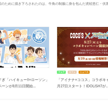
回のために描き下ろされたのは、牛角の制服に身を包んだ虎杖悠仁・伏
フェア
カフェ
ニュース
ぎ「ハイキュー!!×ローソン」
「アイナナ×ココス」コラボキ
ーンが8月11日開始...
月27日スタート！IDOLiSH7が..