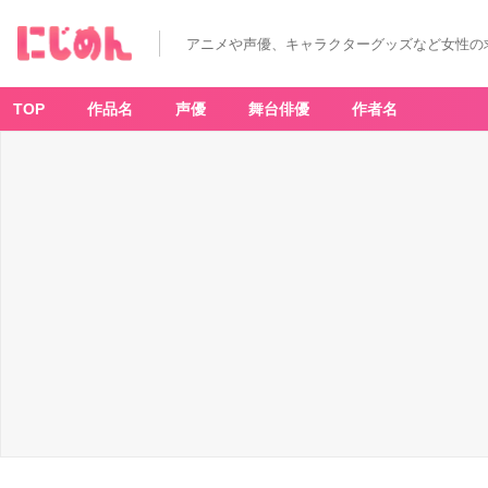
ヒ
プ
ノ
アニメや声優、キャラクターグッズなど女性の
シ
ス
マ
イ
ク
TOP
作品名
声優
舞台俳優
作者名
2
n
d
D.
R.
B
2
0
2
2
年
3
月
1
6
日
優
勝
デ
ィ
ビ
ジ
ョ
ン
C
D
発
売
決
定！
-
ア
ニ
メ
情