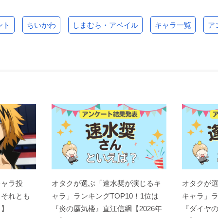
ント
ちいかわ
しまむら・アベイル
キャラ一覧
ア
キャラ投
オタクが選ぶ「速水奨が演じるキ
オタクが
？それとも
ャラ」ランキングTOP10！1位は
キャラ」ラ
ト】
『炎の蜃気楼』直江信綱【2026年
『ダイヤの