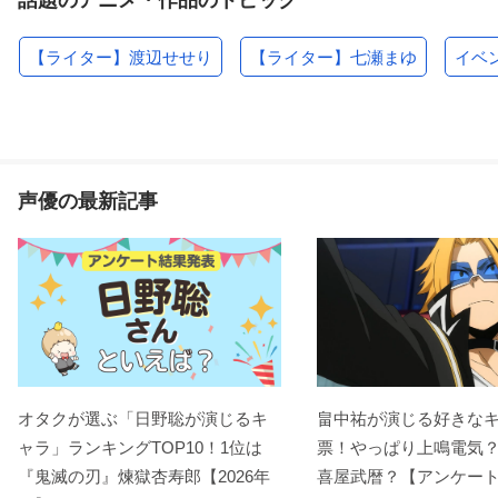
話題のアニメ・作品のトピック
【ライター】渡辺せせり
【ライター】七瀬まゆ
イベ
声優の最新記事
オタクが選ぶ「日野聡が演じるキ
畠中祐が演じる好きな
ャラ」ランキングTOP10！1位は
票！やっぱり上鳴電気
『鬼滅の刃』煉󠄁獄杏寿郎【2026年
喜屋武暦？【アンケー