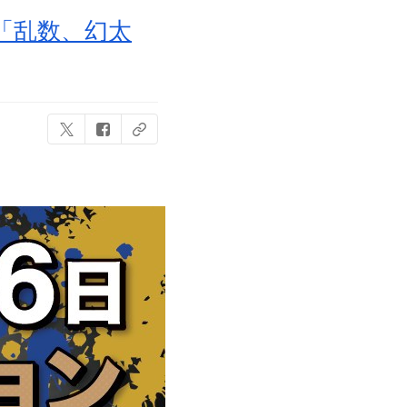
ん「乱数、幻太