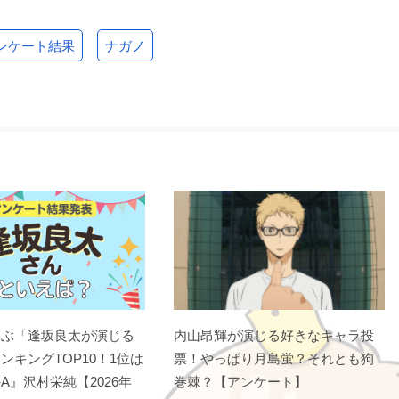
ンケート結果
ナガノ
選ぶ「逢坂良太が演じる
内山昂輝が演じる好きなキャラ投
ンキングTOP10！1位は
票！やっぱり月島蛍？それとも狗
A』沢村栄純【2026年
巻棘？【アンケート】