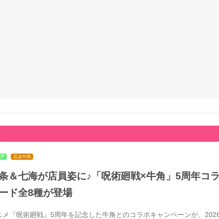
ア
ニュース
条＆七海が店員姿に♪「呪術廻戦×牛角」5周年コラ
ード全8種が登場
ニメ『呪術廻戦』5周年を記念した牛角とのコラボキャンペーンが、2026