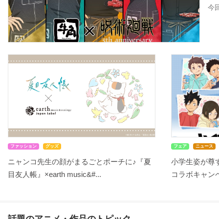
今
ファッション
グッズ
フェア
ニュース
ニャンコ先生の顔がまるごとポーチに♪『夏
小学生姿が尊す
目友人帳』×earth music&#...
コラボキャンペ