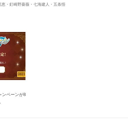
黒恵・釘崎野薔薇・七海建人・五条悟
ャンペーンが8
.