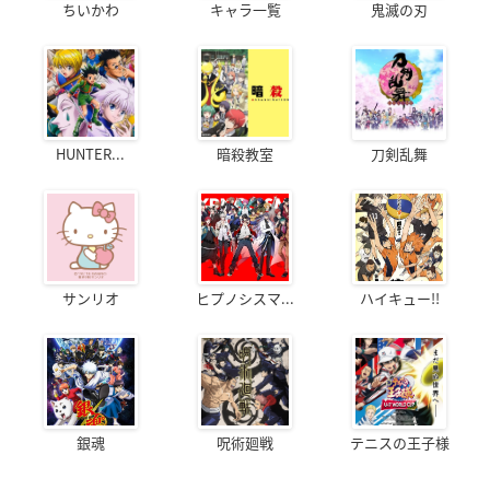
ちいかわ
キャラ一覧
鬼滅の刃
HUNTER...
暗殺教室
刀剣乱舞
サンリオ
ヒプノシスマ...
ハイキュー!!
銀魂
呪術廻戦
テニスの王子様