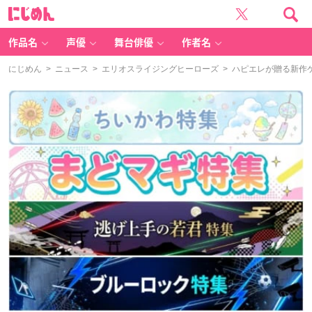
に
じ
め
ん
作品名
声優
舞台俳優
作者名
にじめん
>
ニュース
>
エリオスライジングヒーローズ
> ハピエレが贈る新作