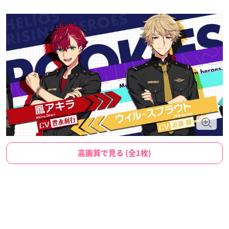
高画質で見る (全1枚)