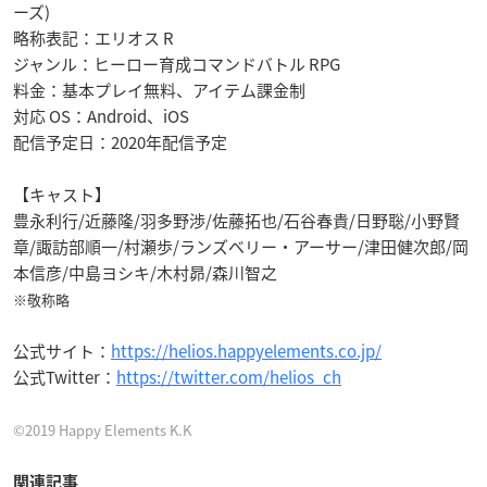
ーズ)
略称表記：エリオス R
ジャンル：ヒーロー育成コマンドバトル RPG
料金：基本プレイ無料、アイテム課金制
対応 OS：Android、iOS
配信予定日：2020年配信予定
【キャスト】
豊永利行/近藤隆/羽多野渉/佐藤拓也/石谷春貴/日野聡/小野賢
章/諏訪部順一/村瀬歩/ランズベリー・アーサー/津田健次郎/岡
本信彦/中島ヨシキ/木村昴/森川智之
※敬称略
公式サイト：
https://helios.happyelements.co.jp/
公式Twitter：
https://twitter.com/helios_ch
©2019 Happy Elements K.K
関連記事