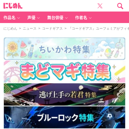
に
じ
め
ん
作品名
声優
舞台俳優
作者名
にじめん
>
ニュース
>
コードギアス
> 『コードギアス』ユーフェミアがフィギ