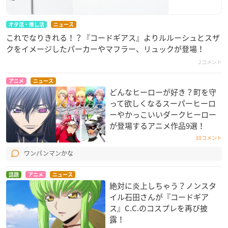
オタ活・推し活
ニュース
これでなりきれる！？『コードギアス』よりルルーシュとスザ
クをイメージしたパーカーやマフラー、リュックが登場！
2コメント
アニメ
ニュース
どんなヒーローが好き？町を守
って欲しくなるスーパーヒーロ
ーやかっこいいダークヒーロー
が登場するアニメ作品9選！
30コメント
ワンパンマンかな
話題
アニメ
ニュース
絶対に炎上しちゃう？ノンスタ
イル石田さんが『コードギア
ス』C.C.のコスプレを再び披
露！