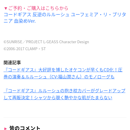
▼ご予約・ご購入はこちらから
コードギアス 反逆のルルーシュ ユーフェミア・リ・ブリタ
ニア 血染めVer.
©SUNRISE／PROJECT L-GEASS Character Design
©2006-2017 CLAMP・ST
関連記事
『コードギアス』大好評を博したオケコンが早くもCD化！圧
巻の演奏＆ルルーシュ（CV:福山潤さん）のモノローグも
『コードギアス』ルルーシュの抱き枕カバーがグレードアップ
して再販決定！シャツから覗く艶やかな肌がたまらない
皆のコメント