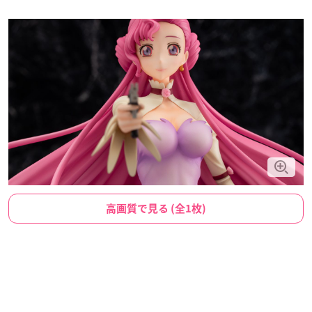
高画質で見る (全1枚)