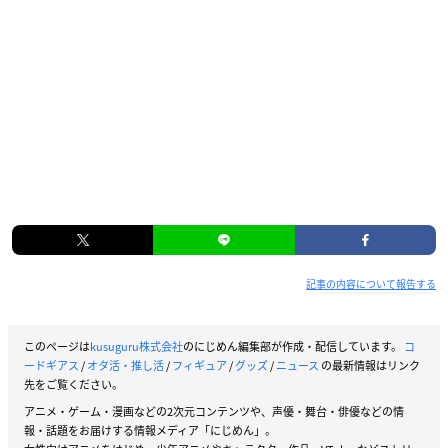
記事の内容について報告する
このページは
kusuguru株式会社
のにじめん編集部が作成・配信しています。
コ
ードギアス
/
オタ活・推し活
/
フィギュア
/
グッズ
/
ニュース
の最新情報はリンク
先をご覧ください。
アニメ・ゲーム・漫画などの2次元コンテンツや、声優・舞台・俳優などの情
報・話題をお届けする情報メディア「にじめん」。