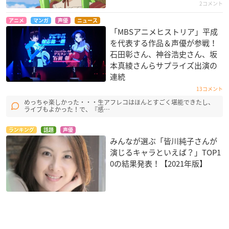
2コメント
アニメ
マンガ
声優
ニュース
「MBSアニメヒストリア」平成
を代表する作品＆声優が参戦！
石田彰さん、神谷浩史さん、坂
本真綾さんらサプライズ出演の
連続
13コメント
めっちゃ楽しかった・・・生アフレコはほんとすごく堪能できたし、
ライブもよかった！で、『感…
ランキング
話題
声優
みんなが選ぶ「皆川純子さんが
演じるキャラといえば？」TOP1
0の結果発表！【2021年版】