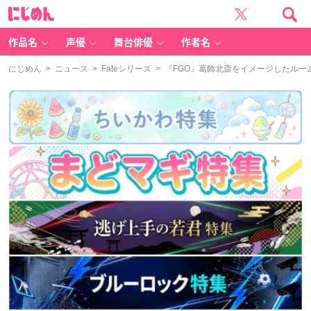
に
じ
め
ん
作品名
声優
舞台俳優
作者名
にじめん
>
ニュース
>
Fateシリーズ
> 『FGO』葛飾北斎をイメージしたル