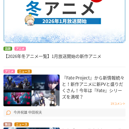
話題
アニメ
【2026年冬アニメ一覧】1月放送開始の新作アニメ
アニメ
ニュース
『Fate Project』から新情報続々
と！新作アニメに新PVと盛りだ
くさん！今年は『Fate』シリー
ズを満喫？
19コメント
今井祝雄 中田祝夫
舞台
ニュース