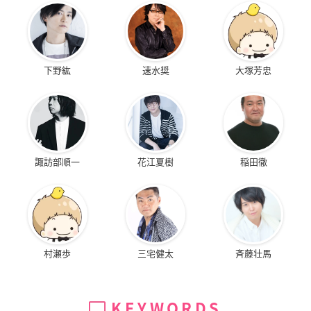
下野紘
速水奨
大塚芳忠
諏訪部順一
花江夏樹
稲田徹
村瀬歩
三宅健太
斉藤壮馬
KEYWORDS