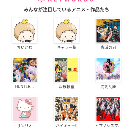
みんなが注目しているアニメ・作品たち
ちいかわ
キャラ一覧
鬼滅の刃
HUNTER...
暗殺教室
刀剣乱舞
サンリオ
ハイキュー!!
ヒプノシスマ...