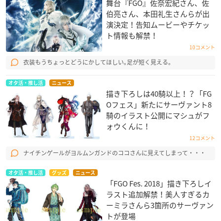
舞台『FGO』佐奈宏紀さん、佐
伯亮さん、本田礼生さんらが出
演決定！告知ムービーやチケッ
ト情報も解禁！
10コメント
衣装もうちょっとどうにかしてほしい｡足が短く見える｡
オタ活・推し活
ニュース
描き下ろしは40騎以上！？「FG
Oフェス」新たにサーヴァント8
騎のイラスト公開にマシュがフ
ォウくんに！
12コメント
ナイチンゲールがヨルムンガンドのココさんに見えてしまって・・・
オタ活・推し活
グッズ
ニュース
「FGO Fes. 2018​」描き下ろしイ
ラスト追加解禁！美人すぎるカ
ーミラさんら3箇所のサーヴァン
トが登場