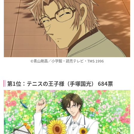
©青山剛昌／小学館・読売テレビ・TMS 1996
第1位：テニスの王子様（手塚国光） 684票