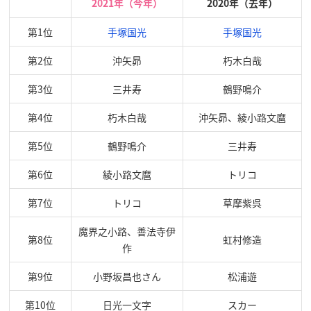
2021年（今年）
2020年（去年）
第1位
手塚国光
手塚国光
第2位
沖矢昴
朽木白哉
第3位
三井寿
鵺野鳴介
第4位
朽木白哉
沖矢昴、綾小路文麿
第5位
鵺野鳴介
三井寿
第6位
綾小路文麿
トリコ
第7位
トリコ
草摩紫呉
魔界之小路、善法寺伊
第8位
虹村修造
作
第9位
小野坂昌也さん
松浦遊
第10位
日光一文字
スカー