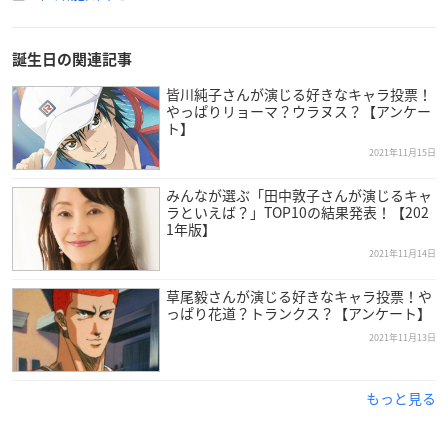
誕生日の関連記事
皆川純子さんが演じる好きなキャラ投票！
やっぱりリョーマ？ウラヌス？【アンケー
ト】
2021年11月15日
みんなが選ぶ「田中敦子さんが演じるキャ
ラといえば？」TOP10の結果発表！【202
1年版】
2021年11月14日
置鮎さんは大阪府出身で現在青二プロダクションに所属してお
り、今年で52歳を迎えます。
草尾毅さんが演じる好きなキャラ投票！や
っぱり花道？トランクス？【アンケート】
2021年11月13日
幼少の頃からアニメが好きで、高校1年生の頃に「声優をやっ
てみたい」と考えた置鮎さん。
卒業後に養成所・オーディションを経て、現在の事務所である
もっと見る
青二プロダクションへ所属しました。