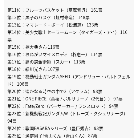
第11位：フルーツバスケット（草摩紫呉） 161票
第12位：黒子のバスケ（虹村修造） 148票
第13位：ママレード・ボーイ（松浦遊） 133票
第14位：美少女戦士セーラームーン（タイガーズ・アイ） 116
票
第15位：楠大典さん 116票
第16位：おねがいマイメロディ（柊恵一） 114票
第17位：鋼の錬金術師（スカー） 113票
第18位：緑川光さん 107票
第19位：機動戦士ガンダムSEED（アンドリュー・バルトフェル
ド） 106票
第20位：遙かなる時空の中で2（アクラム） 98票
第21位：ONE PIECE（黄猿 / ボルサリーノ〈2代目〉） 97票
第22位：Fate/Zero（バーサーカー / ランスロット） 94票
第23位：新機動戦記ガンダムW（トレーズ・クシュリナーダ）
94票
第24位：戦国BASARAシリーズ（豊臣秀吉） 93票
第25位：潔癖男子!青山くん（青山くん） 87票