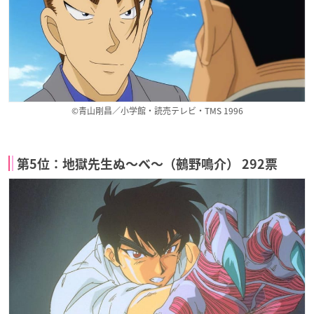
©青山剛昌／小学館・読売テレビ・TMS 1996
第5位：地獄先生ぬ〜べ〜（鵺野鳴介） 292票