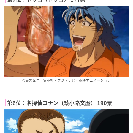
©島袋光年／集英社・フジテレビ・東映アニメーション
第6位：名探偵コナン（綾小路文麿） 190票