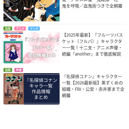
鬼を呼吸／血鬼術つきで全網羅
話題
アニメ
マンガ
【2025年最新】『フルーツバス
ケット（フルバ）』キャラクタ
ー一覧！十二支・アニメ声優・
続編『another』まで徹底解説
話題
声優
『名探偵コナン』キャラクター
一覧【2026最新版】黒ずくめの
組織・FBI・公安・赤井家まで全
網羅