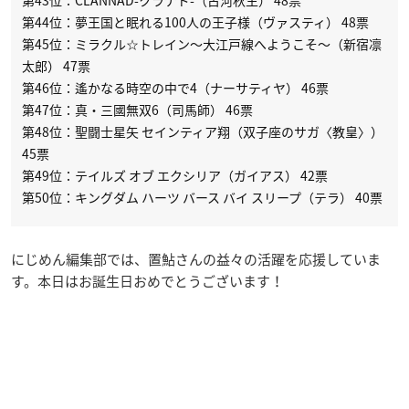
第43位：CLANNAD-クラナド-（古河秋生） 48票
第44位：夢王国と眠れる100人の王子様（ヴァスティ） 48票
第45位：ミラクル☆トレイン〜大江戸線へようこそ〜（新宿凛
太郎） 47票
第46位：遙かなる時空の中で4（ナーサティヤ） 46票
第47位：真・三國無双6（司馬師） 46票
第48位：聖闘士星矢 セインティア翔（双子座のサガ〈教皇〉）
45票
第49位：テイルズ オブ エクシリア（ガイアス） 42票
第50位：キングダム ハーツ バース バイ スリープ（テラ） 40票
にじめん編集部では、置鮎さんの益々の活躍を応援していま
す。本日はお誕生日おめでとうございます！