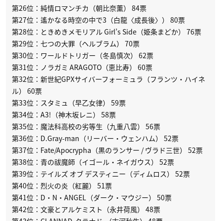
第26位：純情ロマンチカ（朝比奈薫） 84票
第27位：遙かなる時空の中で3（白龍〈成長後〉） 80票
第28位：ときめきメモリアル Girl’s Side（姫条まどか） 76票
第29位：七つの大罪（ヘルブラム） 70票
第30位：ワールドトリガー（冬島慎次） 62票
第31位：ノラガミ ARAGOTO（恵比寿） 60票
第32位：新世紀GPXサイバーフォーミュラ（フランツ・ハイネ
ル） 60票
第33位：スタミュ（早乙女律） 59票
第34位：A3!（神木坂レニ） 58票
第35位：魔法科高校の劣等生（九重八雲） 56票
第36位：D.Gray-man（リーバー・ウェンハム） 52票
第37位：Fate/Apocrypha（黒のランサー / ヴラド三世） 52票
第38位：青の祓魔師（イゴール・ネイガウス） 52票
第39位：テイルズ オブ デスティニー（ディムロス） 52票
第40位：烈火の炎（紅麗） 51票
第41位：D・N・ANGEL（ダーク・マウジー） 50票
第42位：文豪とアルケミスト（永井荷風） 48票