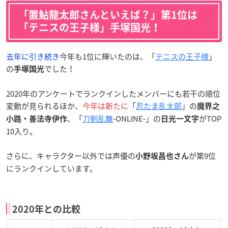
「置鮎龍太郎さんといえば？」第1位は
「テニスの王子様」手塚国光！
去年に引き続き
今年も1位に輝いたのは、「
テニスの王子様
」
の
でした！
手塚国光
2020年のアンケートでランクインしたメンバーにも若干の順位
変動が見られるほか、
今年は新たに
「
忍たま乱太郎
」の
魔界之
、「
刀剣乱舞
-ONLINE-」の
がTOP
小路・善法寺伊作
日光一文字
10入り。
さらに、キャラクター以外では声優の
が第9位
小野坂昌也さん
にランクインしています。
2020年との比較