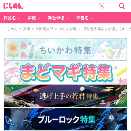
に
じ
め
ん
作品名
声優
舞台俳優
作者名
にじめん
>
声優
>
置鮎龍太郎
> みんなが選ぶ「置鮎龍太郎さんが演じるキャラと