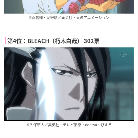
©真倉翔・岡野剛／集英社・東映アニメーション
第4位：BLEACH（朽木白哉） 302票
©久保帯人／集英社・テレビ東京・dentsu・ぴえろ