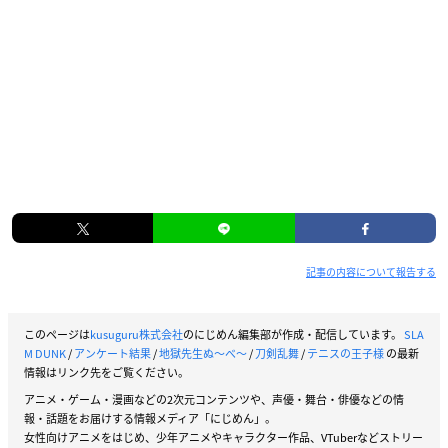
記事の内容について報告する
このページは
kusuguru株式会社
のにじめん編集部が作成・配信しています。
SLA
M DUNK
/
アンケート結果
/
地獄先生ぬ〜べ〜
/
刀剣乱舞
/
テニスの王子様
の最新
情報はリンク先をご覧ください。
アニメ・ゲーム・漫画などの2次元コンテンツや、声優・舞台・俳優などの情
報・話題をお届けする情報メディア「にじめん」。
女性向けアニメをはじめ、少年アニメやキャラクター作品、VTuberなどストリー