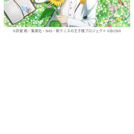
©許斐 剛／集英社・NAS・新テニスの王子様プロジェクト ©BUSHI