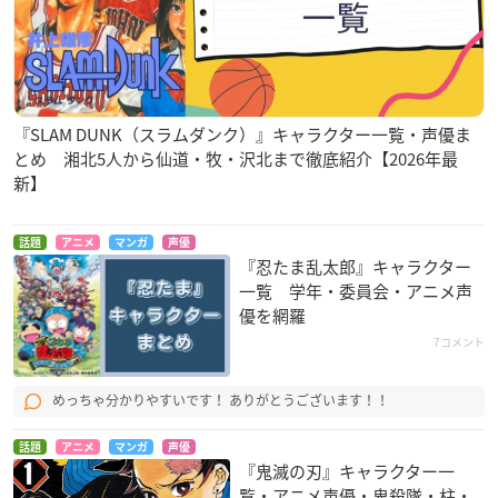
『SLAM DUNK（スラムダンク）』キャラクター一覧・声優ま
とめ 湘北5人から仙道・牧・沢北まで徹底紹介【2026年最
新】
話題
アニメ
マンガ
声優
『忍たま乱太郎』キャラクター
一覧 学年・委員会・アニメ声
優を網羅
7コメント
めっちゃ分かりやすいです！ ありがとうございます！！
話題
アニメ
マンガ
声優
『鬼滅の刃』キャラクター一
覧・アニメ声優・鬼殺隊・柱・