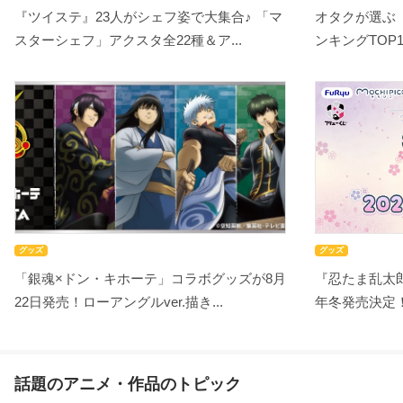
『ツイステ』23人がシェフ姿で大集合♪ 「マ
オタクが選ぶ
スターシェフ」アクスタ全22種＆ア...
ンキングTOP10
グッズ
グッズ
「銀魂×ドン・キホーテ」コラボグッズが8月
『忍たま乱太郎
22日発売！ローアングルver.描き...
年冬発売決定！
話題のアニメ・作品のトピック