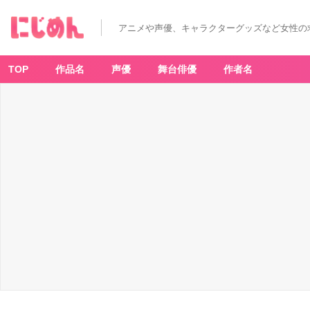
ト
リ
コ
アニメや声優、キャラクターグッズなど女性の
（ト
リ
コ）
-
ア
TOP
作品名
声優
舞台俳優
作者名
ニ
メ
情
報
サ
イ
ト
に
じ
め
ん