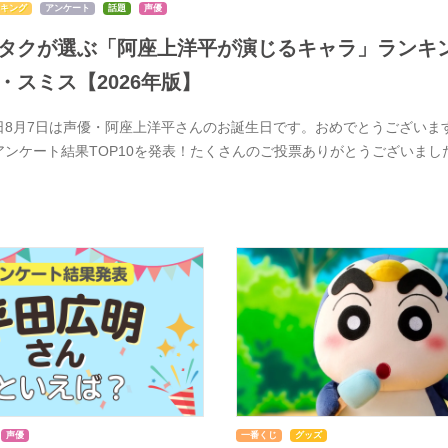
キング
アンケート
話題
声優
タクが選ぶ「阿座上洋平が演じるキャラ」ランキン
・スミス【2026年版】
日8月7日は声優・阿座上洋平さんのお誕生日です。おめでとうございま
アンケート結果TOP10を発表！たくさんのご投票ありがとうございま
声優
一番くじ
グッズ