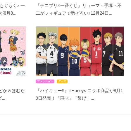
もぐもぐ♪ 一
「テニプリ×一番くじ」リョーマ・手塚・不
月8...
二がフィギュアで勢ぞろい♪12月24日...
ファッション
グッズ
まどか＆ほむら
『ハイキュー!!』×Honeys コラボ商品が8月1
..
9日発売！「飛べ」「繋げ」...