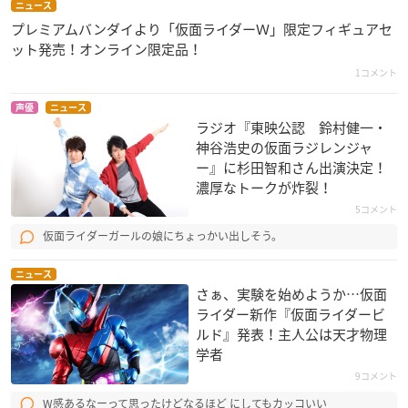
ニュース
プレミアムバンダイより「仮面ライダーＷ」限定フィギュアセ
ット発売！オンライン限定品！
1コメント
声優
ニュース
ラジオ『東映公認​ 鈴村健一・
神谷浩史の仮面ラジレンジャ
ー』に杉田智和さん出演決定！
濃厚なトークが炸裂！
5コメント
仮面ライダーガールの娘にちょっかい出しそう。
ニュース
さぁ、実験を始めようか…仮面
ライダー新作『仮面ライダービ
ルド』発表！主人公は天才物理
学者
9コメント
W感あるなーって思ったけどなるほど にしてもカッコいい