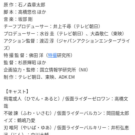
原 作：石ノ森章太郎
脚 本：高橋悠也 ほか
音 楽：坂部 剛
チーフプロデューサー：井上千尋（テレビ朝日）
プロデューサー：水谷 圭（テレビ朝日）、大森敬仁（東映）
アクション監督：渡辺 淳（ジャパンアクションエンタープライ
ズ）
特 撮 監 督：佛田 洋（
特撮
研究所）
監 督：杉原輝昭 ほか
企画協力・監修：国立情報学研究所（NII）
制 作：テレビ朝日、東映、ADK EM
【キャスト】
飛電或人（ひでん・あると）/ 仮面ライダーゼロワン：高橋文
哉
不破 諫（ふわ・いさむ）/ 仮面ライダーバルカン：岡田龍太郎
イズ：鶴嶋乃愛
刃 唯阿（やいば・ゆあ）/ 仮面ライダーバルキリー：井桁弘恵
迅（じん）：中川大輔