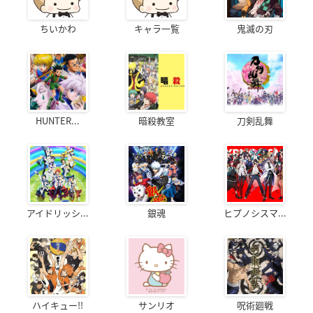
ちいかわ
キャラ一覧
鬼滅の刃
HUNTER...
暗殺教室
刀剣乱舞
アイドリッシ...
銀魂
ヒプノシスマ...
ハイキュー!!
サンリオ
呪術廻戦