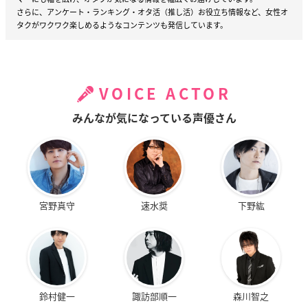
さらに、アンケート・ランキング・オタ活（推し活）お役立ち情報など、女性オ
タクがワクワク楽しめるようなコンテンツも発信しています。
VOICE ACTOR
みんなが気になっている声優さん
宮野真守
速水奨
下野紘
鈴村健一
諏訪部順一
森川智之