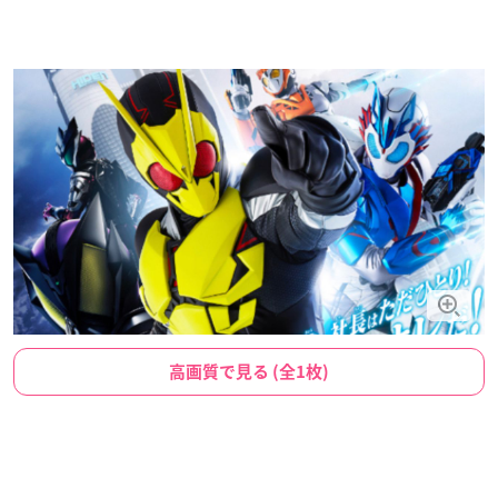
高画質で見る (全1枚)