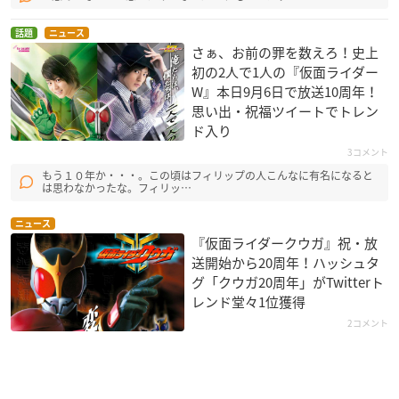
話題
ニュース
さぁ、お前の罪を数えろ！史上
初の2人で1人の『仮面ライダー
W』本日9月6日で放送10周年！
思い出・祝福ツイートでトレン
ド入り
3コメント
もう１０年か・・・。この頃はフィリップの人こんなに有名になると
は思わなかったな。フィリッ…
ニュース
『仮面ライダークウガ』祝・放
送開始から20周年！ハッシュタ
グ「クウガ20周年」がTwitterト
レンド堂々1位獲得
2コメント