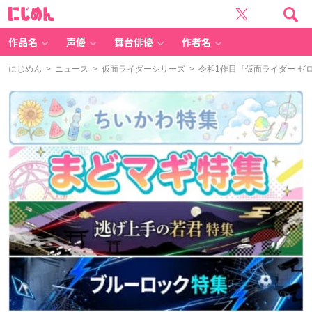
に
じ
め
ん
作品名
声優
舞台俳優
作者名
にじめん
>
ニュース
>
仮面ライダーシリーズ
> 令和1作目『仮面ライダー 