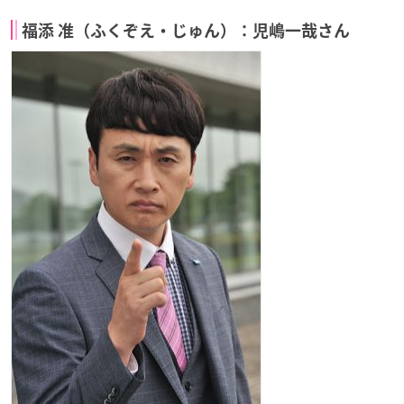
福添 准（ふくぞえ・じゅん）：児嶋一哉さん