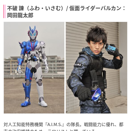
不破 諫（ふわ・いさむ）/ 仮面ライダーバルカン：
岡田龍太郎
対人工知能特務機関『A.I.M.S.』の隊長。戦闘能力に優れ、都