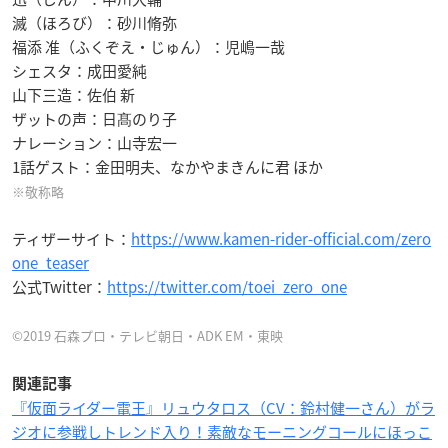
滅（ほろび）：砂川脩弥
福添 准（ふくぞえ・じゅん）：児嶋一哉
シェスタ：成田愛純
山下三造：佐伯 新
ザットの声：日髙のり子
ナレーション：山寺宏一
1話ゲスト：金田明夫、なかやまきんに君 ほか
※敬称略
ティザーサイト：
https://www.kamen-rider-official.com/zero
one_teaser
公式Twitter：
https://twitter.com/toei_zero_one
©2019 石森プロ・テレビ朝日・ADK EM・東映
関連記事
『仮面ライダー電王』リュウタロス（CV：鈴村健一さん）がラ
ジオに参戦しトレンド入り！素敵なモーニングコールにほっこ