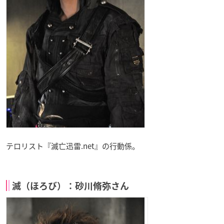
テロリスト『滅亡迅雷.net』の行動係。
滅（ほろび）：砂川脩弥さん