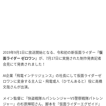
2019年9月1日に放送開始となる、令和初の新仮面ライダー
『仮
が、7月17日に実施された制作発表記者
面ライダー ゼロワン』
会見にて発表されました！
AI企業「飛電インテリジェンス」の社長にして仮面ライダーゼ
ロワンに変身する主人公・飛電或人（ひでんあると）役に高橋
文哉さんが出演。
メイン監督に『快盗戦隊ルパンレンジャーVS警察戦隊パトレン
ジャー
』の杉原輝昭さん、脚本を『仮面ライダーエグゼイド
』