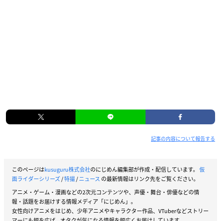
記事の内容について報告する
このページは
kusuguru株式会社
のにじめん編集部が作成・配信しています。
仮
面ライダーシリーズ
/
特撮
/
ニュース
の最新情報はリンク先をご覧ください。
アニメ・ゲーム・漫画などの2次元コンテンツや、声優・舞台・俳優などの情
報・話題をお届けする情報メディア「にじめん」。
女性向けアニメをはじめ、少年アニメやキャラクター作品、VTuberなどストリー
マーにも幅を広げ、オタクが気になる情報を幅広くお届けしています。