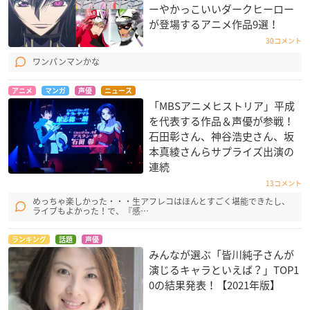
ーやかっこいいダークヒーロー
が登場するアニメ作品9選！
30コメント
ワンパンマンかな
アニメ
マンガ
声優
ニュース
「MBSアニメヒストリア」平成
を代表する作品＆声優が参戦！
石田彰さん、神谷浩史さん、坂
本真綾さんらサプライズ出演の
連続
13コメント
めっちゃ楽しかった・・・生アフレコはほんとすごく堪能できたし、
ライブもよかった！で、『感…
ランキング
話題
声優
みんなが選ぶ「皆川純子さんが
演じるキャラといえば？」TOP1
0の結果発表！【2021年版】