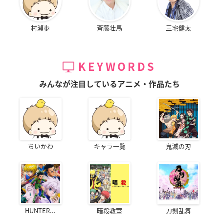
村瀬歩
斉藤壮馬
三宅健太
KEYWORDS
みんなが注目しているアニメ・作品たち
ちいかわ
キャラ一覧
鬼滅の刃
HUNTER...
暗殺教室
刀剣乱舞