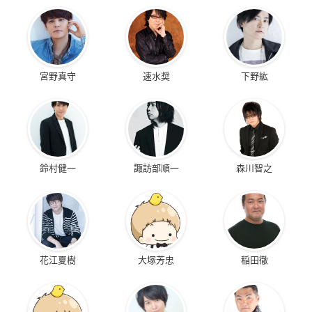
宮野真守
速水奨
下野紘
鈴村健一
諏訪部順一
森川智之
花江夏樹
大塚芳忠
稲田徹