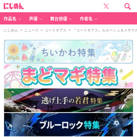
に
じ
め
ん
作品名
声優
舞台俳優
作者名
にじめん
>
ニュース
>
コードギアス
> 『コードギアス』ルルーシュ＆スザク