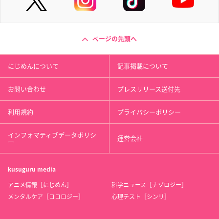
ページの先頭へ
にじめんについて
記事掲載について
お問い合わせ
プレスリリース送付先
利用規約
プライバシーポリシー
インフォマティブデータポリシ
運営会社
ー
kusuguru
media
アニメ情報［にじめん］
科学ニュース［ナゾロジー］
メンタルケア［ココロジー］
心理テスト［シンリ］