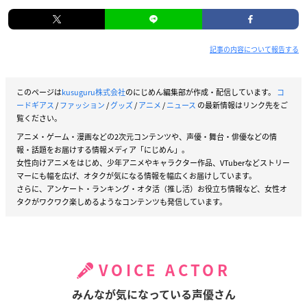
記事の内容について報告する
このページは
kusuguru株式会社
のにじめん編集部が作成・配信しています。
コ
ードギアス
/
ファッション
/
グッズ
/
アニメ
/
ニュース
の最新情報はリンク先をご
覧ください。
アニメ・ゲーム・漫画などの2次元コンテンツや、声優・舞台・俳優などの情
報・話題をお届けする情報メディア「にじめん」。
女性向けアニメをはじめ、少年アニメやキャラクター作品、VTuberなどストリー
マーにも幅を広げ、オタクが気になる情報を幅広くお届けしています。
さらに、アンケート・ランキング・オタ活（推し活）お役立ち情報など、女性オ
タクがワクワク楽しめるようなコンテンツも発信しています。
VOICE ACTOR
みんなが気になっている声優さん