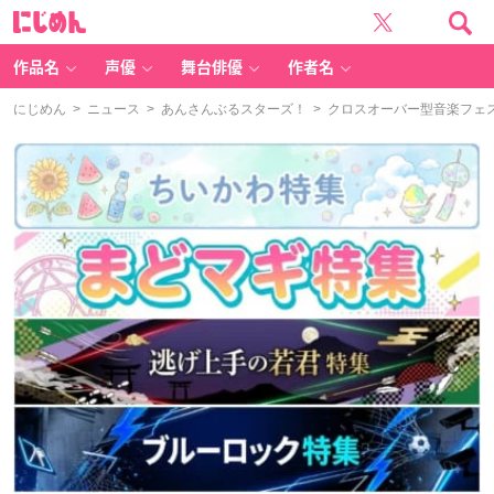
に
じ
め
ん
作品名
声優
舞台俳優
作者名
にじめん
>
ニュース
>
あんさんぶるスターズ！
> クロスオーバー型音楽フェスに