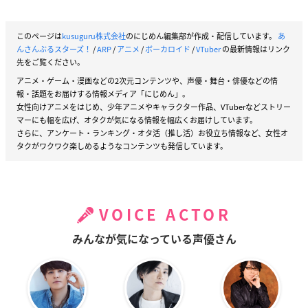
このページは
kusuguru株式会社
のにじめん編集部が作成・配信しています。
あ
んさんぶるスターズ！
/
ARP
/
アニメ
/
ボーカロイド
/
VTuber
の最新情報はリンク
先をご覧ください。
アニメ・ゲーム・漫画などの2次元コンテンツや、声優・舞台・俳優などの情
報・話題をお届けする情報メディア「にじめん」。
女性向けアニメをはじめ、少年アニメやキャラクター作品、VTuberなどストリー
マーにも幅を広げ、オタクが気になる情報を幅広くお届けしています。
さらに、アンケート・ランキング・オタ活（推し活）お役立ち情報など、女性オ
タクがワクワク楽しめるようなコンテンツも発信しています。
VOICE ACTOR
みんなが気になっている声優さん