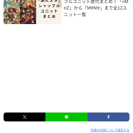
フルユニット歴代まとめ！「√At
oZ」から「M∀N∀」まで全12ユ
ニット一覧
記事の内容について報告する