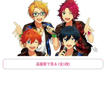
高画質で見る (全1枚)