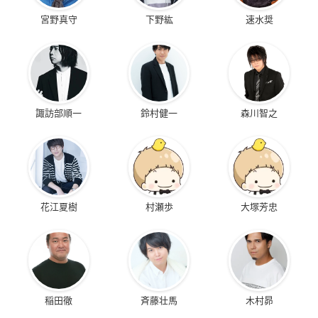
宮野真守
下野紘
速水奨
諏訪部順一
鈴村健一
森川智之
花江夏樹
村瀬歩
大塚芳忠
稲田徹
斉藤壮馬
木村昴