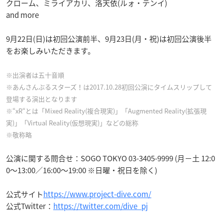
クローム、ミライアカリ、洛天依(ルォ・テンイ)
and more
9月22日(日)は初回公演前半、9月23日(月・祝)は初回公演後半
をお楽しみいただきます。
※出演者は五十音順
※あんさんぶるスターズ！は2017.10.28初回公演にタイムスリップして
登場する演出となります
※“xR“とは「Mixed Reality(複合現実)」「Augmented Reality(拡張現
実)」「Virtual Reality(仮想現実)」などの総称
※敬称略
公演に関する問合せ：SOGO TOKYO 03-3405-9999 (月－土 12:0
0～13:00／16:00～19:00 ※日曜・祝日を除く)
公式サイト
https://www.project-dive.com/
公式Twitter：
https://twitter.com/dive_pj