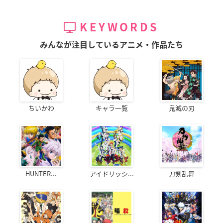
KEYWORDS
みんなが注目しているアニメ・作品たち
ちいかわ
キャラ一覧
鬼滅の刃
HUNTER...
アイドリッシ...
刀剣乱舞