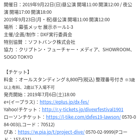
開催日：2019年9月22日(日)昼公演 開場11:00 開演12:00 / 夜公
演 開場17:00 開演18:00
2019年9月23日(月・祝)昼公演 開場11:00 開演12:00
場所 ：幕張メッセ 展示ホール1-3
主催/企画/制作：DXF実行委員会
特別協賛 ：ソフトバンク株式会社
協力 ：クリプトン・フューチャー・メディア、SHOWROOM、
SOGO TOKYO
【チケット】
料金 ：オールスタンディング 8,800円(税込) 整理番号付き
※3歳
以上有料、2歳以下入場不可
発売開始：2019年7月6日(土)18:00
e+(イープラス)：
https://eplus.jp/dx-fes/
Yahoo!チケット：
http://r.y-tickets.jp/divexrfestival1901
ローソンチケット：
https://l-tike.com/dxfes19-lawson/
0570-0
84-003(Lコード：70512)
ぴあ：
https://w.pia.jp/t/project-dive/
0570-02-9999(Pコー
ド：157-521)