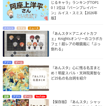
じるキャラ」ランキングTOP1
0！1位は『バーンブレイバー
ン』ルイス・スミス【2026年
版】
イベント
カフェ
ニュース
「あんスタ×アニメイトカフ
ェ」Knightsオンリーのコラボカ
フェ！超レアの眼鏡嵐に「ぶっ
倒れる」
アプリ
ゲーム
『あんスタ』心に残る名言まと
め！明星スバル・天祥院英智な
ど25名の名台詞を紹介
話題
アプリ
ゲーム
YouTube
【保存版】『あんスタ』シャッ