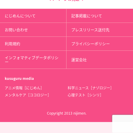
にじめんについて
記事掲載について
お問い合わせ
プレスリリース送付先
利用規約
プライバシーポリシー
インフォマティブデータポリシ
運営会社
ー
kusuguru
media
アニメ情報［にじめん］
科学ニュース［ナゾロジー］
メンタルケア［ココロジー］
心理テスト［シンリ］
Copyright 2013 nijimen.