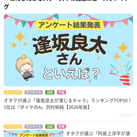
グ
ランキング
アンケート
話題
声優
オタクが選ぶ「逢坂良太が演じるキャラ」ランキングTOP10！
1位は『ダイヤのA』沢村栄純【2026年版】
2コメント
ランキング
アンケート
話題
声優
オタクが選ぶ「阿座上洋平が演