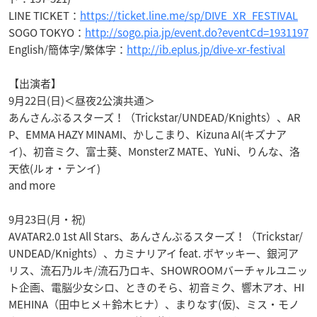
LINE TICKET：
https://ticket.line.me/sp/DIVE_XR_FESTIVAL
SOGO TOKYO：
http://sogo.pia.jp/event.do?eventCd=1931197
English/簡体字/繁体字：
http://ib.eplus.jp/dive-xr-festival
【出演者】
9月22日(日)＜昼夜2公演共通＞
あんさんぶるスターズ！（Trickstar/UNDEAD/Knights）、AR
P、EMMA HAZY MINAMI、かしこまり、Kizuna AI(キズナア
イ)、初音ミク、富士葵、MonsterZ MATE、YuNi、りんな、洛
天依(ルォ・テンイ)
and more
9月23日(月・祝)
AVATAR2.0 1st All Stars、あんさんぶるスターズ！（Trickstar/
UNDEAD/Knights）、カミナリアイ feat. ボヤッキー、銀河ア
リス、流石乃ルキ/流石乃ロキ、SHOWROOMバーチャルユニッ
ト企画、電脳少女シロ、ときのそら、初音ミク、響木アオ、HI
MEHINA（田中ヒメ＋鈴木ヒナ）、まりなす(仮)、ミス・モノ