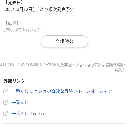
【発売日】
2022年3月12日(土)より順次発売予定
【価格】
1回850円(税10％込)
【取扱店】
ローソン、書店、ホビーショップ、ゲームセンター、ドラッグ
ストア、
一番くじ
公式ショップなど
©︎LUCKY LAND COMMUNICATIONS/集英社・ジョジョの奇妙な冒険SO製作
委員会
外部リンク
一番くじ ジョジョの奇妙な冒険 ストーンオーシャン
🦋全ラインナップ公開しました🦋
一番くじ
ジョジョの奇妙な冒険
ストーンオーシャン
一番くじ
全ラインナップはこちら👉
https://t.co/qY516qqoqW
TVアニメ「ジョジョの奇妙な冒険 ストーンオーシャン」
一番くじ Twitter
の展開に合わせて一番くじが登場!!
3/12(土)より順次発売予定！発売をお楽しみにッ！
#jojo_a