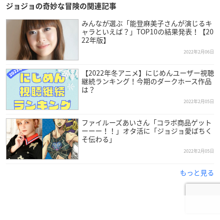
ジョジョの奇妙な冒険の関連記事
nime
pic.twitter.com/8L84Qo3zch
— 一番くじ（BANDAI SPIRITS） (@ichibanKUJI)
February
みんなが選ぶ「能登麻美子さんが演じるキ
10, 2022
ャラといえば？」TOP10の結果発表！【20
22年版】
2022年2月06日
【2022年冬アニメ】にじめんユーザー視聴
継続ランキング！今期のダークホース作品
は？
2022年2月05日
ファイルーズあいさん「コラボ商品ゲット
ーーー！！」オタ活に「ジョジョ愛ばちく
そ伝わる」
2022年2月05日
もっと見る