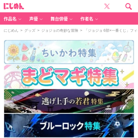
に
じ
め
ん
作品名
声優
舞台俳優
作者名
にじめん
>
グッズ
>
ジョジョの奇妙な冒険
> 「ジョジョ 6部×一番くじ」