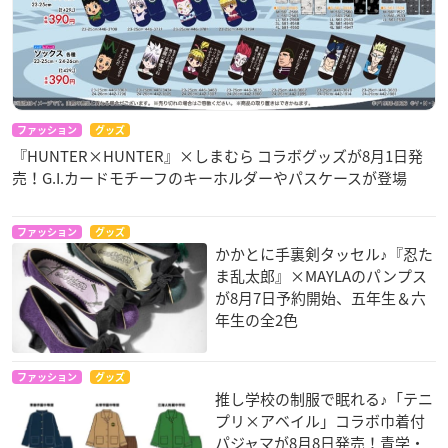
ファッション
グッズ
『HUNTER×HUNTER』×しまむら コラボグッズが8月1日発
売！G.I.カードモチーフのキーホルダーやパスケースが登場
ファッション
グッズ
かかとに手裏剣タッセル♪『忍た
ま乱太郎』×MAYLAのパンプス
が8月7日予約開始、五年生＆六
年生の全2色
ファッション
グッズ
推し学校の制服で眠れる♪「テニ
プリ×アベイル」コラボ巾着付
パジャマが8月8日発売！青学・