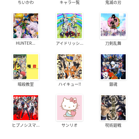
ちいかわ
キャラ一覧
鬼滅の刃
HUNTER...
アイドリッシ...
刀剣乱舞
暗殺教室
ハイキュー!!
銀魂
ヒプノシスマ...
サンリオ
呪術廻戦