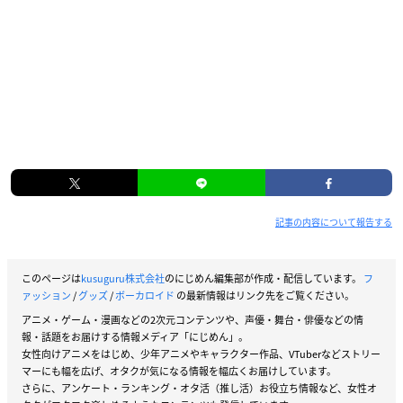
記事の内容について報告する
このページは
kusuguru株式会社
のにじめん編集部が作成・配信しています。
フ
ァッション
/
グッズ
/
ボーカロイド
の最新情報はリンク先をご覧ください。
アニメ・ゲーム・漫画などの2次元コンテンツや、声優・舞台・俳優などの情
報・話題をお届けする情報メディア「にじめん」。
女性向けアニメをはじめ、少年アニメやキャラクター作品、VTuberなどストリー
マーにも幅を広げ、オタクが気になる情報を幅広くお届けしています。
さらに、アンケート・ランキング・オタ活（推し活）お役立ち情報など、女性オ