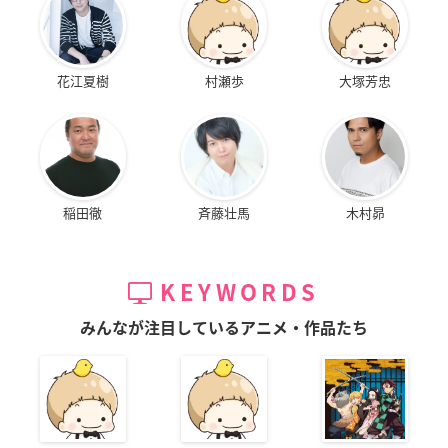
花江夏樹
村瀬歩
大塚芳忠
稲田徹
斉藤壮馬
木村昴
KEYWORDS
みんなが注目しているアニメ・作品たち