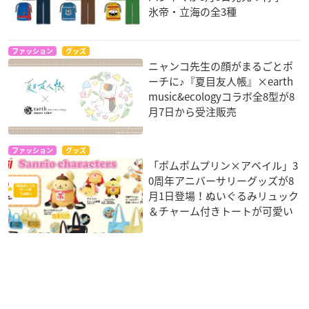
氷帝・立海の全3種
ファッション
グッズ
ニャンコ先生の顔がまるごとポ
ーチに♪『夏目友人帳』×earth
music&ecologyコラボ全8型が8
月7日から受注販売
ファッション
グッズ
「ポムポムプリン×アベイル」3
0周年アニバーサリーグッズが8
月1日登場！ぬいぐるみリュック
＆チャーム付きトートが可愛い