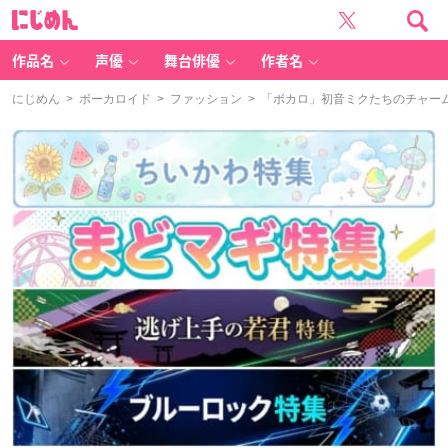
に
じ
め
ん
作品名
声優
舞台俳優
作者名
にじめん
>
ボーカロイド
>
ファッション
> 「ボカロ」初音ミクたちのチャー