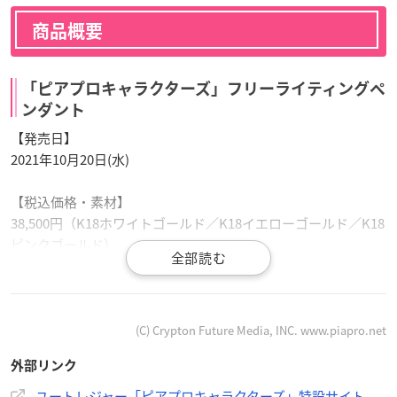
商品概要
「ピアプロキャラクターズ」フリーライティングペ
ンダント
【発売日】
2021年10月20日(水)
【税込価格・素材】
38,500円（K18ホワイトゴールド／K18イエローゴールド／K18
ピンクゴールド）
ユートレジャーで購入
(C) Crypton Future Media, INC. www.piapro.net
外部リンク
「ピアプロキャラクターズ」KAITO 15th Anniver
sary ペンダント
ユートレジャー「ピアプロキャラクターズ」特設サイト