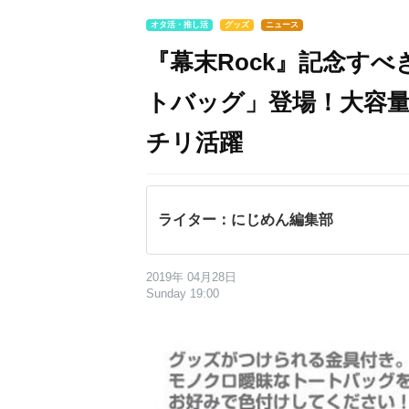
オタ活・推し活
グッズ
ニュース
『幕末Rock』記念す
トバッグ」登場！大容
チリ活躍
ライター：にじめん編集部
2019年 04月28日
Sunday 19:00