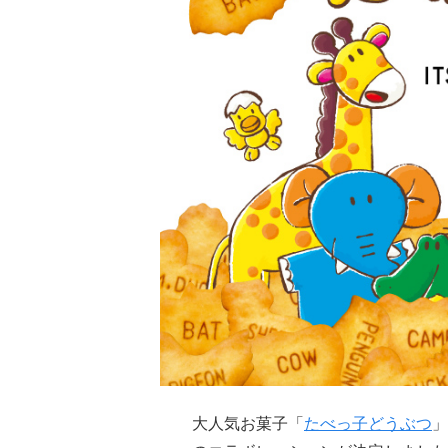
大人気お菓子「
たべっ子どうぶつ
」