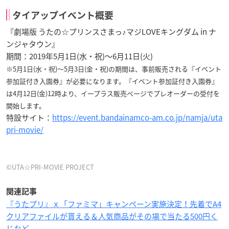
タイアップイベント概要
『劇場版 うたの☆プリンスさまっ♪マジLOVEキングダム in ナ
ンジャタウン』
期間：2019年5月1日(水・祝)～6月11日(火)
※5月1日(水・祝)～5月3日(金・祝)の期間は、事前販売される『イベント
参加証付き入園券』が必要になります。
『イベント参加証付き入園券』
は4月12日(金)12時より、イープラス販売ページでプレオーダーの受付を
開始します。
特設サイト：
https://event.bandainamco-am.co.jp/namja/uta
pri-movie/
©UTA☆PRI-MOVIE PROJECT
関連記事
『うたプリ』ｘ「ファミマ」キャンペーン実施決定！先着でA4
クリアファイルが貰える＆人気商品がその場で当たる500円く
じなど