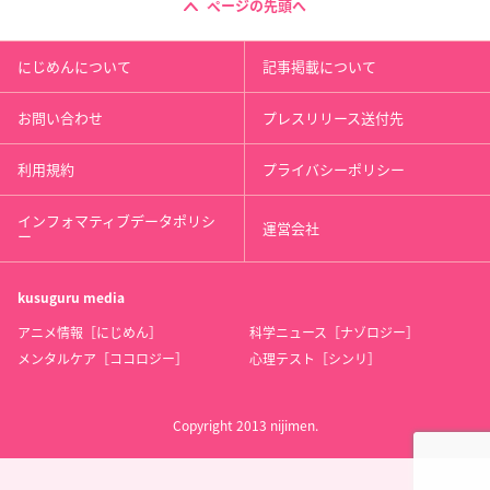
ページの先頭へ
にじめんについて
記事掲載について
お問い合わせ
プレスリリース送付先
利用規約
プライバシーポリシー
インフォマティブデータポリシ
運営会社
ー
kusuguru
media
アニメ情報［にじめん］
科学ニュース［ナゾロジー］
メンタルケア［ココロジー］
心理テスト［シンリ］
Copyright 2013 nijimen.