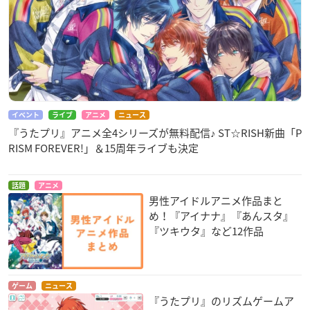
イベント
ライブ
アニメ
ニュース
『うたプリ』アニメ全4シリーズが無料配信♪ ST☆RISH新曲「P
RISM FOREVER!」＆15周年ライブも決定
話題
アニメ
男性アイドルアニメ作品まと
め！『アイナナ』『あんスタ』
『ツキウタ』など12作品
ゲーム
ニュース
『うたプリ』のリズムゲームア