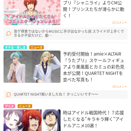
プリ『シャニライ』よりCM公
開！プリンスたちが滑らかに動
く！
25コメント
音ゲ得意ではないからMUSICに手が出なかった民 スライドが上手くで
きるか不安だけど、動…
オタ活・推し活
ニュース
予約受付開始！amie×ALTAiR
『うたプリ』スケールフィギュ
アより美風藍とカミュの彩色見
本が公開！QUARTET NIGHT​を
並べた写真も！
14コメント
QUARTET NIGHT揃いましたね！ かっこいいです〜〜
アニメ
ニュース
時はアイドル戦国時代！？応援
したくなる“キラキラ輝く”アイ
ドルアニメ10選！