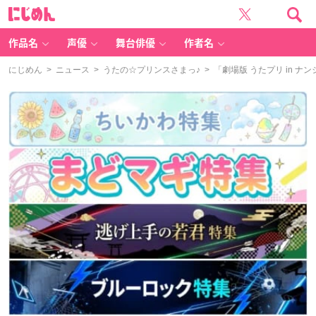
に
じ
め
ん
作品名
声優
舞台俳優
作者名
にじめん
>
ニュース
>
うたの☆プリンスさまっ♪
> 「劇場版 うたプリ in