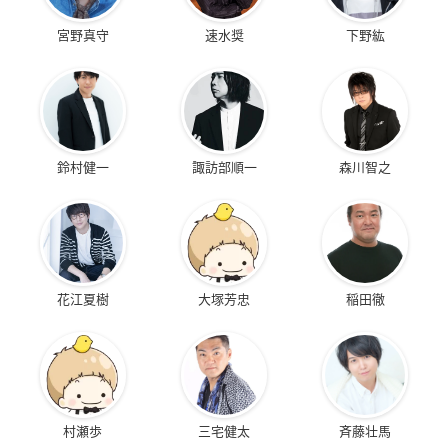
宮野真守
速水奨
下野紘
鈴村健一
諏訪部順一
森川智之
花江夏樹
大塚芳忠
稲田徹
村瀬歩
三宅健太
斉藤壮馬