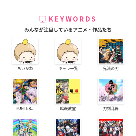
KEYWORDS
みんなが注目しているアニメ・作品たち
ちいかわ
キャラ一覧
鬼滅の刃
HUNTER...
暗殺教室
刀剣乱舞