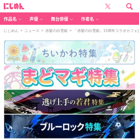
に
じ
め
ん
作品名
声優
舞台俳優
作者名
にじめん
>
ニュース
>
赤髪の白雪姫
> 「赤髪の白雪姫」15周年コラボカフ