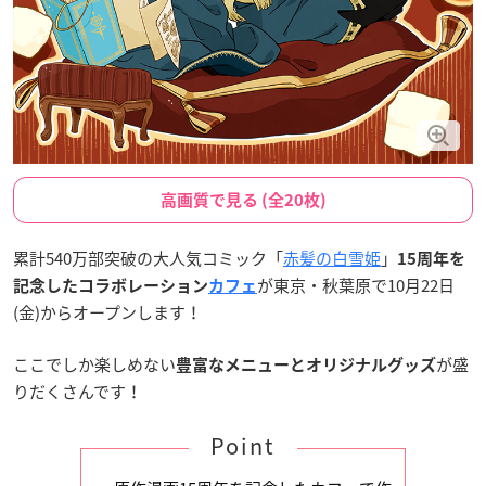
高画質で見る (全20枚)
累計540万部突破の大人気コミック「
赤髪の白雪姫
」
15周年を
が東京・秋葉原で10月22日
記念したコラボレーション
カフェ
(金)からオープンします！
ここでしか楽しめない
が盛
豊富なメニューとオリジナルグッズ
りだくさんです！
Point