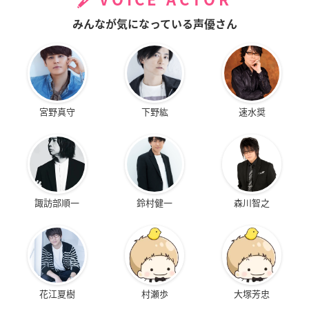
みんなが気になっている声優さん
宮野真守
下野紘
速水奨
諏訪部順一
鈴村健一
森川智之
花江夏樹
村瀬歩
大塚芳忠