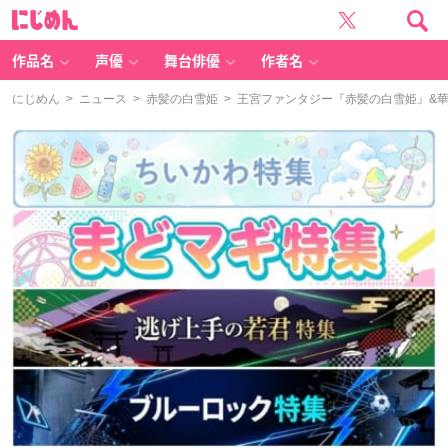
に
じ
め
ん
作品名
声優
舞台俳優
作者名
にじめん
>
ニュース
>
赤髪の白雪姫
> 王宮ファンタジー『赤髪の白雪姫』&華