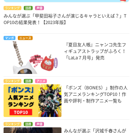
ランキング
話題
声優
みんなが選ぶ「甲斐田裕子さんが演じるキャラといえば？」T
OP10の結果発表！【2023年版】
マンガ
ニュース
『夏目友人帳』ニャンコ先生フ
ィギュアストラップがふろく！
「LaLa７月号」発売
ランキング
話題
アニメ
「ボンズ（BONES）」制作の人
気アニメランキングTOP10！作
画や評判・制作アニメ一覧も
ランキング
話題
声優
みんなが選ぶ「沢城千春さんが