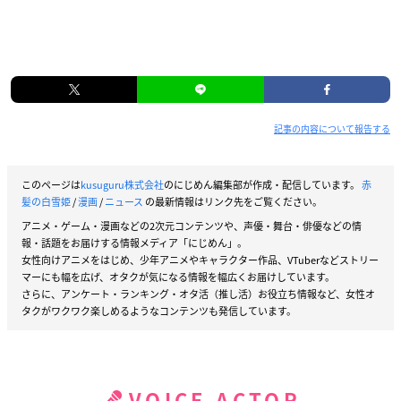
記事の内容について報告する
このページは
kusuguru株式会社
のにじめん編集部が作成・配信しています。
赤
髪の白雪姫
/
漫画
/
ニュース
の最新情報はリンク先をご覧ください。
アニメ・ゲーム・漫画などの2次元コンテンツや、声優・舞台・俳優などの情
報・話題をお届けする情報メディア「にじめん」。
女性向けアニメをはじめ、少年アニメやキャラクター作品、VTuberなどストリー
マーにも幅を広げ、オタクが気になる情報を幅広くお届けしています。
さらに、アンケート・ランキング・オタ活（推し活）お役立ち情報など、女性オ
タクがワクワク楽しめるようなコンテンツも発信しています。
VOICE ACTOR