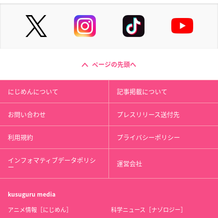
ページの先頭へ
にじめんについて
記事掲載について
お問い合わせ
プレスリリース送付先
利用規約
プライバシーポリシー
インフォマティブデータポリシ
運営会社
ー
kusuguru
media
アニメ情報［にじめん］
科学ニュース［ナゾロジー］