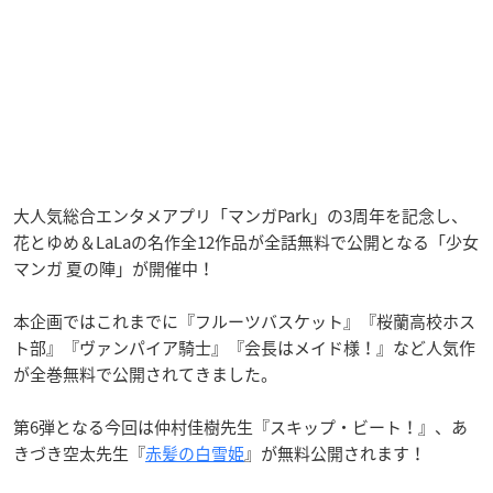
大人気総合エンタメアプリ「マンガPark」の3周年を記念し、
花とゆめ＆LaLaの名作全12作品が全話無料で公開となる「少女
マンガ 夏の陣」が開催中！
本企画ではこれまでに『フルーツバスケット』『桜蘭高校ホス
ト部』『ヴァンパイア騎士』『会長はメイド様！』など人気作
が全巻無料で公開されてきました。
第6弾となる今回は仲村佳樹先生『スキップ・ビート！』、あ
きづき空太先生『
赤髪の白雪姫
』が無料公開されます！