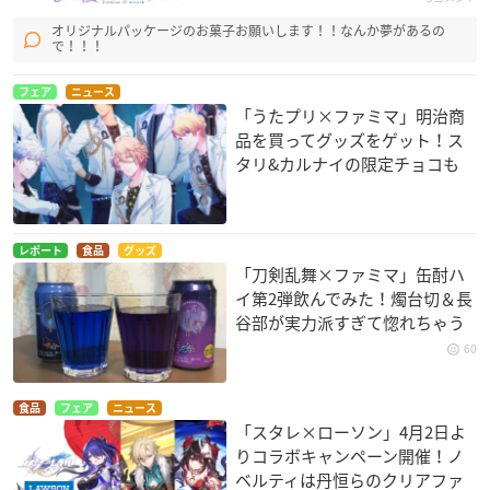
オリジナルパッケージのお菓子お願いします！！なんか夢があるの
で！！！
フェア
ニュース
「うたプリ×ファミマ」明治商
品を買ってグッズをゲット！ス
タリ&カルナイの限定チョコも
レポート
食品
グッズ
「刀剣乱舞×ファミマ」缶酎ハ
イ第2弾飲んでみた！燭台切＆長
谷部が実力派すぎて惚れちゃう
60
食品
フェア
ニュース
「スタレ×ローソン」4月2日よ
りコラボキャンペーン開催！ノ
ベルティは丹恒らのクリアファ