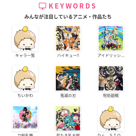
KEYWORDS
みんなが注目しているアニメ・作品たち
キャラ一覧
ハイキュー!!
アイドリッシ...
ちいかわ
鬼滅の刃
呪術廻戦
刀剣乱舞
忍たま乱太郎
Ｄｒ．ＳＴＯ...