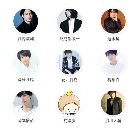
武内駿輔
諏訪部順一
速水奨
斉藤壮馬
花江夏樹
梶裕貴
岡本信彦
村瀬歩
浪川大輔