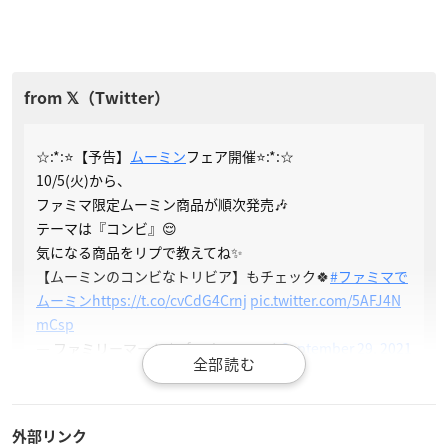
☆:*:⭐【予告】
ムーミン
フェア開催⭐:*:☆
10/5(火)から、
ファミマ限定ムーミン商品が順次発売🎶
テーマは『コンビ』😌
気になる商品をリプで教えてね✨
【ムーミンのコンビなトリビア】もチェック🍀
#ファミマで
ムーミン
https://t.co/cvCdG4Crnj
pic.twitter.com/5AFJ4N
mCsp
— ファミリーマート (@famima_now)
September 29, 2021
外部リンク