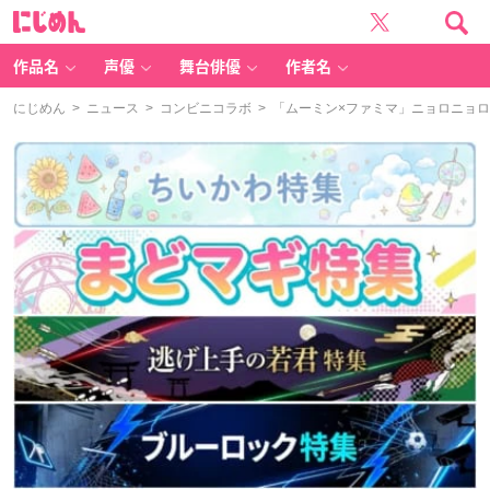
に
じ
め
ん
作品名
声優
舞台俳優
作者名
にじめん
>
ニュース
>
コンビニコラボ
> 「ムーミン×ファミマ」ニョロニョ