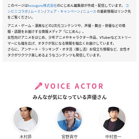
このページは
kusuguru株式会社
のにじめん編集部が作成・配信しています。
コ
ンビニコラボ
/
ムーミン
/
フェア・キャンペーン
/
ニュース
の最新情報はリンク先
をご覧ください。
アニメ・ゲーム・漫画などの2次元コンテンツや、声優・舞台・俳優などの情
報・話題をお届けする情報メディア「にじめん」。
女性向けアニメをはじめ、少年アニメやキャラクター作品、VTuberなどストリー
マーにも幅を広げ、オタクが気になる情報を幅広くお届けしています。
さらに、アンケート・ランキング・オタ活（推し活）お役立ち情報など、女性オ
タクがワクワク楽しめるようなコンテンツも発信しています。
VOICE ACTOR
みんなが気になっている声優さん
木村昴
宮野真守
中村悠一