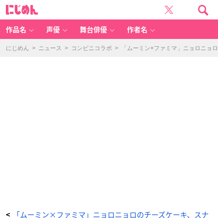
「ム
に
ー
じ
ミ
め
ン
ん
×
フ
作品名
声優
舞台俳優
作者名
ァ
ミ
リ
ー
にじめん
>
ニュース
>
コンビニコラボ
>
「ムーミン×ファミマ」ニョロニョ
マ
ー
ト」
ど
こ
で
も
使
え
る
収
納
ト
ー
ト
バ
ッ
グ
B
O
O
K
-
ア
ニ
メ
情
報
サ
イ
ト
に
じ
め
「ムーミン×ファミマ」ニョロニョロのチーズケーキ、スナ
<
ん