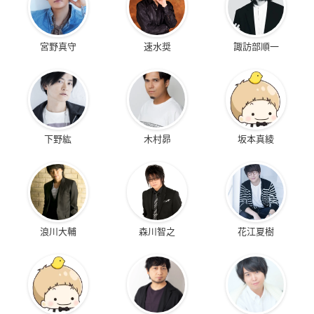
宮野真守
速水奨
諏訪部順一
下野紘
木村昴
坂本真綾
浪川大輔
森川智之
花江夏樹