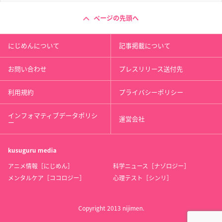
ページの先頭へ
にじめんについて
記事掲載について
お問い合わせ
プレスリリース送付先
利用規約
プライバシーポリシー
インフォマティブデータポリシ
運営会社
ー
kusuguru
media
アニメ情報［にじめん］
科学ニュース［ナゾロジー］
メンタルケア［ココロジー］
心理テスト［シンリ］
Copyright 2013 nijimen.