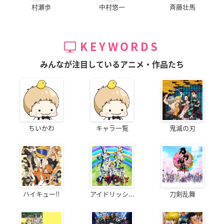
村瀬歩
中村悠一
斉藤壮馬
KEYWORDS
みんなが注目しているアニメ・作品たち
ちいかわ
キャラ一覧
鬼滅の刃
ハイキュー!!
アイドリッシ...
刀剣乱舞