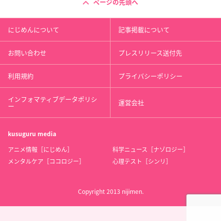
ページの先頭へ
にじめんについて
記事掲載について
お問い合わせ
プレスリリース送付先
利用規約
プライバシーポリシー
インフォマティブデータポリシ
運営会社
ー
kusuguru
media
アニメ情報［にじめん］
科学ニュース［ナゾロジー］
メンタルケア［ココロジー］
心理テスト［シンリ］
Copyright 2013 nijimen.