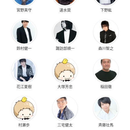
宮野真守
速水奨
下野紘
鈴村健一
諏訪部順一
森川智之
花江夏樹
大塚芳忠
稲田徹
村瀬歩
三宅健太
斉藤壮馬