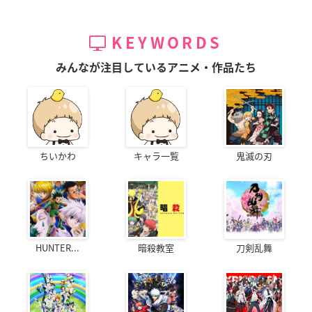
KEYWORDS
みんなが注目しているアニメ・作品たち
ちいかわ
キャラ一覧
鬼滅の刃
HUNTER...
暗殺教室
刀剣乱舞