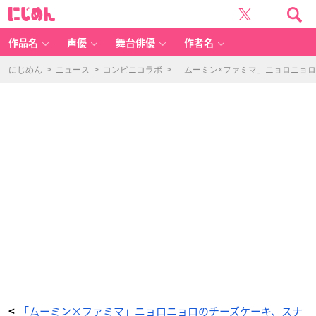
「ム
に
ー
じ
ミ
め
ン
ん
×
フ
作品名
声優
舞台俳優
作者名
ァ
ミ
リ
ー
にじめん
>
ニュース
>
コンビニコラボ
>
「ムーミン×ファミマ」ニョロニョ
マ
ー
ト」
ス
テ
ン
レ
ス
タ
ン
ブ
ラ
ー
-
ア
ニ
メ
情
報
サ
イ
ト
に
じ
め
ん
「ムーミン×ファミマ」ニョロニョロのチーズケーキ、スナ
<