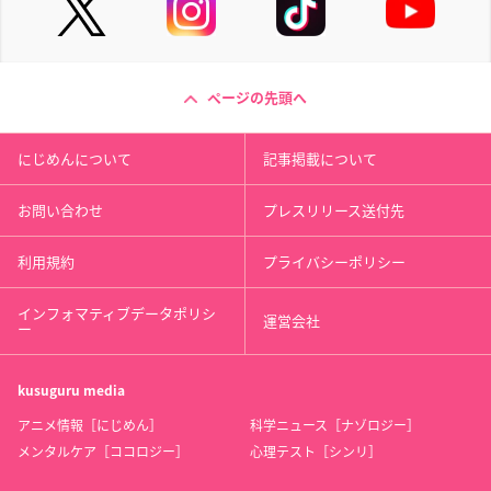
ページの先頭へ
にじめんについて
記事掲載について
お問い合わせ
プレスリリース送付先
利用規約
プライバシーポリシー
インフォマティブデータポリシ
運営会社
ー
kusuguru
media
アニメ情報［にじめん］
科学ニュース［ナゾロジー］
メンタルケア［ココロジー］
心理テスト［シンリ］