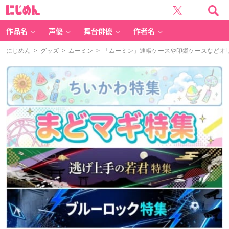
に
じ
め
ん
作品名
声優
舞台俳優
作者名
にじめん
>
グッズ
>
ムーミン
> 「ムーミン」通帳ケースや印鑑ケースなどオ