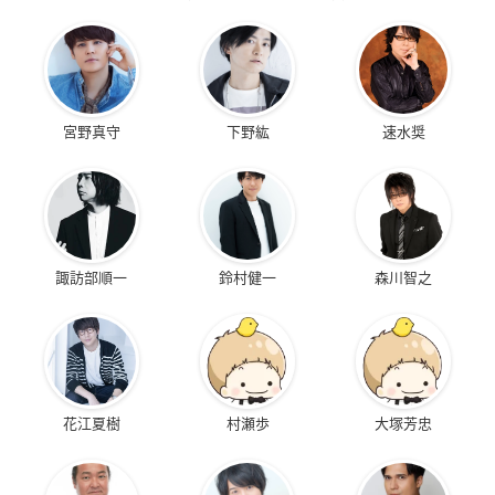
宮野真守
下野紘
速水奨
諏訪部順一
鈴村健一
森川智之
花江夏樹
村瀬歩
大塚芳忠