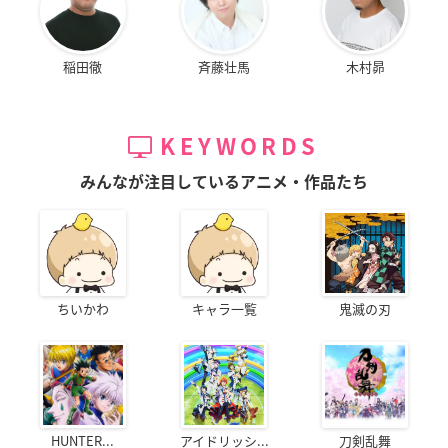
稲田徹
斉藤壮馬
木村昴
KEYWORDS
みんなが注目しているアニメ・作品たち
ちいかわ
キャラ一覧
鬼滅の刃
HUNTER...
アイドリッシ...
刀剣乱舞