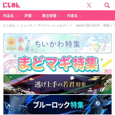
に
じ
め
ん
作品名
声優
舞台俳優
作者名
にじめん
>
ニュース
>
アイドリッシュセブン
> 「spoon.2Di vol.47