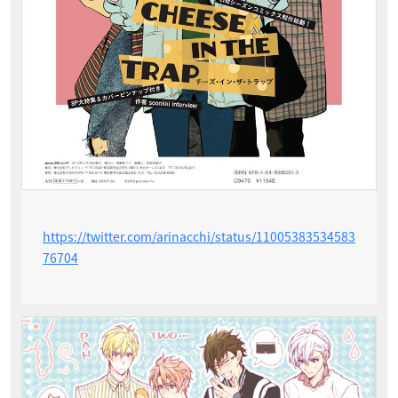
https://twitter.com/arinacchi/status/11005383534583
76704