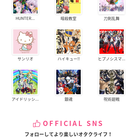
HUNTER...
暗殺教室
刀剣乱舞
サンリオ
ハイキュー!!
ヒプノシスマ...
アイドリッシ...
銀魂
呪術廻戦
OFFICIAL SNS
フォローしてより楽しいオタクライフ！