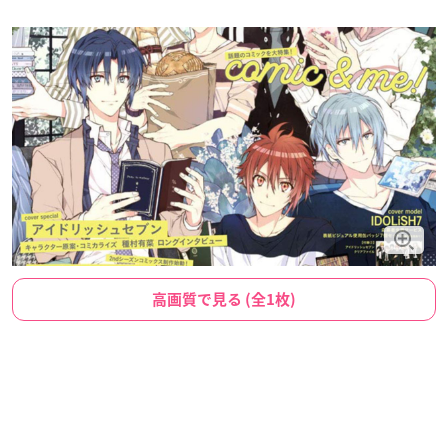
高画質で見る (全1枚)