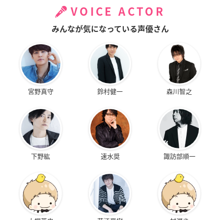
VOICE ACTOR
みんなが気になっている声優さん
宮野真守
鈴村健一
森川智之
下野紘
速水奨
諏訪部順一