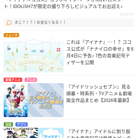
ト！IDOLiSH7が限定の撮り下ろしビジュアルでお出迎え♪
3コメント
まじ？！？！お金なくなる！！
ニュース
これは『アイナナ』…！？ ココ
ス公式が「ナナイロの幸せ」を8
月4日に予告♪ 7色の音楽記号テ
ィザーを公開
劇場アニメ
アニメ
『アイドリッシュセブン』見る
順番・時系列・TVアニメ＆劇場
版全作品まとめ【2026年最新】
話題
アプリ
『アイナナ』アイドルに割り振
られた音楽記号は性格とピッタ