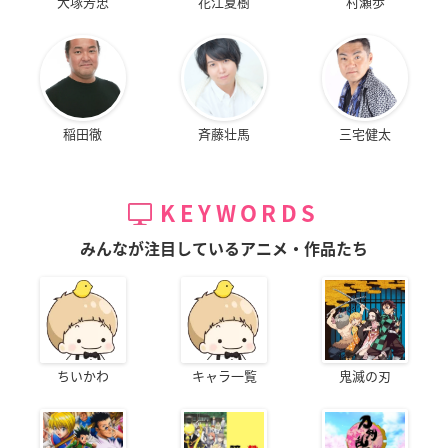
大塚芳忠
花江夏樹
村瀬歩
稲田徹
斉藤壮馬
三宅健太
KEYWORDS
みんなが注目しているアニメ・作品たち
ちいかわ
キャラ一覧
鬼滅の刃