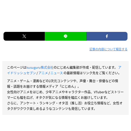
記事の内容について報告する
このページは
kusuguru株式会社
のにじめん編集部が作成・配信しています。
ア
イドリッシュセブン
/
アニメ
/
ニュース
の最新情報はリンク先をご覧ください。
アニメ・ゲーム・漫画などの2次元コンテンツや、声優・舞台・俳優などの情
報・話題をお届けする情報メディア「にじめん」。
女性向けアニメをはじめ、少年アニメやキャラクター作品、VTuberなどストリー
マーにも幅を広げ、オタクが気になる情報を幅広くお届けしています。
さらに、アンケート・ランキング・オタ活（推し活）お役立ち情報など、女性オ
タクがワクワク楽しめるようなコンテンツも発信しています。