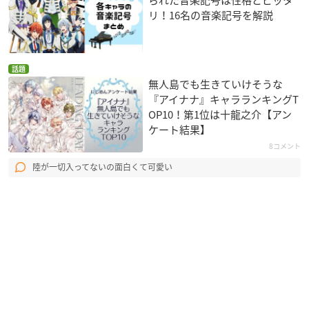
リ！16名の音楽記号を解説
話題
無人島でも生きていけそうな
『アイナナ』キャラランキングT
OP10！第1位は十龍之介【アン
ケート結果】
8コメント
陸が一切入ってないの面白くて可愛い