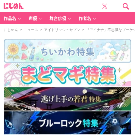
に
じ
め
ん
作品名
声優
舞台俳優
作者名
にじめん
>
ニュース
>
アイドリッシュセブン
> 『アイナナ』不思議なブーケ