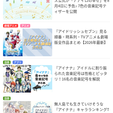
ス公式が「ナナイロの幸せ」を8
月4日に予告♪ 7色の音楽記号テ
ィザーを公開
劇場アニメ
アニメ
『アイドリッシュセブン』見る
順番・時系列・TVアニメ＆劇場
版全作品まとめ【2026年最新】
話題
アプリ
『アイナナ』アイドルに割り振
られた音楽記号は性格とピッタ
リ！16名の音楽記号を解説
話題
無人島でも生きていけそうな
『アイナナ』キャラランキングT