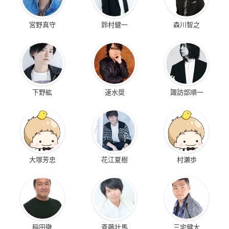
宮野真守
鈴村健一
森川智之
下野紘
速水奨
諏訪部順一
大塚芳忠
花江夏樹
村瀬歩
稲田徹
斉藤壮馬
三宅健太