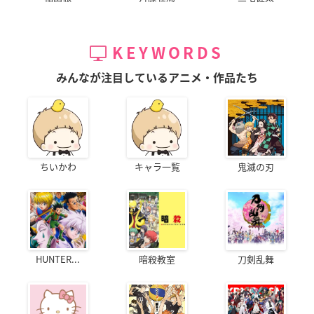
KEYWORDS
みんなが注目しているアニメ・作品たち
ちいかわ
キャラ一覧
鬼滅の刃
HUNTER...
暗殺教室
刀剣乱舞