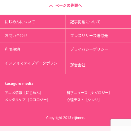
ページの先頭へ
にじめんについて
記事掲載について
お問い合わせ
プレスリリース送付先
利用規約
プライバシーポリシー
インフォマティブデータポリシ
運営会社
ー
kusuguru
media
アニメ情報［にじめん］
科学ニュース［ナゾロジー］
メンタルケア［ココロジー］
心理テスト［シンリ］
Copyright 2013 nijimen.