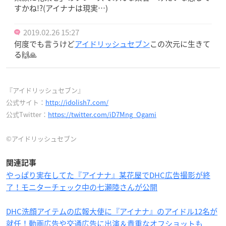
すかね!?(アイナナは現実…)
2019.02.26 15:27
何度でも言うけど
アイドリッシュセブン
この次元に生きて
る🙌🙏
『アイドリッシュセブン』
公式サイト：
http://idolish7.com/
公式Twitter：
https://twitter.com/iD7Mng_Ogami
©アイドリッシュセブン
関連記事
やっぱり実在してた『アイナナ』某花屋でDHC広告撮影が終
了！モニターチェック中の七瀬陸さんが公開
DHC洗顔アイテムの広報大使に『アイナナ』のアイドル12名が
就任！動画広告や交通広告に出演＆貴重なオフショットも