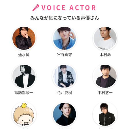
VOICE ACTOR
みんなが気になっている声優さん
速水奨
宮野真守
木村昴
諏訪部順一
花江夏樹
中村悠一