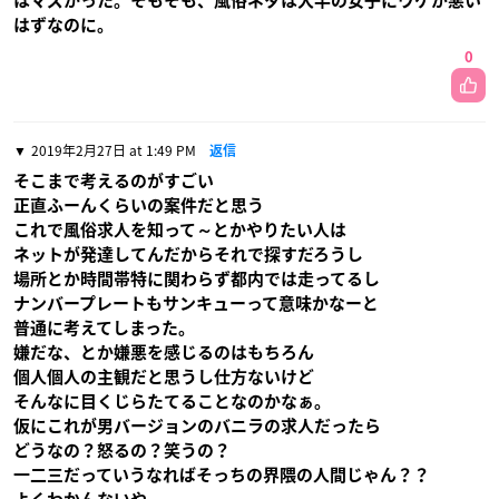
はマズかった。そもそも、風俗ネタは大半の女子にウケが悪い
はずなのに。
0
2019年2月27日 at 1:49 PM
返信
そこまで考えるのがすごい
正直ふーんくらいの案件だと思う
これで風俗求人を知って～とかやりたい人は
ネットが発達してんだからそれで探すだろうし
場所とか時間帯特に関わらず都内では走ってるし
ナンバープレートもサンキューって意味かなーと
普通に考えてしまった。
嫌だな、とか嫌悪を感じるのはもちろん
個人個人の主観だと思うし仕方ないけど
そんなに目くじらたてることなのかなぁ。
仮にこれが男バージョンのバニラの求人だったら
どうなの？怒るの？笑うの？
一二三だっていうなればそっちの界隈の人間じゃん？？