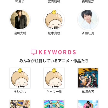
村瀬歩
武内駿輔
森川智之
浪川大輔
坂本真綾
斉藤壮馬
KEYWORDS
みんなが注目しているアニメ・作品たち
ちいかわ
キャラ一覧
鬼滅の刃