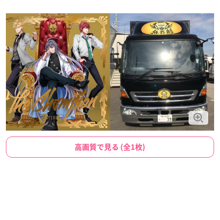
高画質で見る (全1枚)