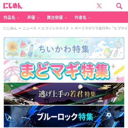
に
じ
め
ん
作品名
声優
舞台俳優
作者名
にじめん
>
ニュース
>
ヒプノシスマイク
> ゲーリラゲリラ走行中♪『ヒプマイ