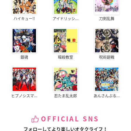
ハイキュー!!
アイドリッシ...
刀剣乱舞
銀魂
暗殺教室
呪術廻戦
ヒプノシスマ...
忍たま乱太郎
あんさんぶる...
OFFICIAL SNS
フォローしてより楽しいオタクライフ！