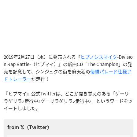
2019年2月27日（水）に発売される『
ヒプノシスマイク
-Divisio
n Rap Battle-（ヒプマイ）』の新曲CD「The Champion」の発
売を記念して、シンジュクの街を麻天狼の
優勝パレード仕様ア
ドトレーラー
が走行！
『ヒプマイ』公式Twitterは、どこか聞き覚えのある「ゲーリ
ラゲリラ♪走行中♪ゲーリラゲリラ♪走行中♪」というワードをツ
イートしました。