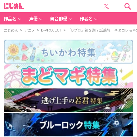
に
じ
め
ん
作品名
声優
舞台俳優
作者名
にじめん
>
アニメ
>
B-PROJECT
> 『Bプロ』第２期７話感想 キタコレ＆M