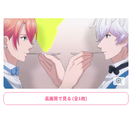
高画質で見る (全1枚)