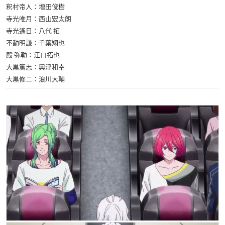
釈村帝人：増田俊樹
寺光唯月：西山宏太朗
寺光遙日：八代 拓
不動明謙：千葉翔也
殿 弥勒：江口拓也
大黒篤志：興津和幸
大黒修二：浪川大輔