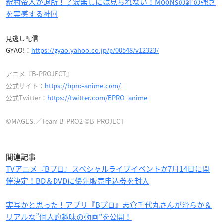
釈村帝人が退所！？涙無しには見られない！MooNsの絆の強さ
を実感する神回
見逃し配信
GYAO!：
https://gyao.yahoo.co.jp/p/00548/v12323/
アニメ『B-PROJECT』
公式サイト：
https://bpro-anime.com/
公式Twitter：
https://twitter.com/BPRO_anime
©MAGES.／Team B-PRO2 ©B-PROJECT
関連記事
TVアニメ『Bプロ』スペシャルライブイベントが7月14日に開
催決定！BD＆DVDに優先販売申込券を封入
実写かと思った！アプリ『Bプロ』志倉千代丸さんが滑らか＆
リアルな”個人的趣味の動画”を公開！