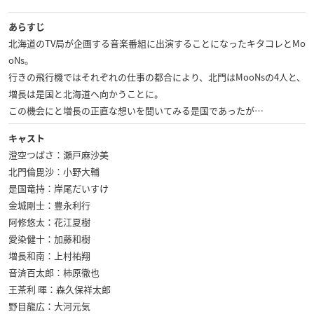
あらすじ
北海道のTV局が企画する音楽番組に出演することになったキタコレとMo
oNs。
行きの飛行機ではそれぞれの仕事の都合により、北門はMooNsの4人と、
増長は是国と北海道へ向かうことに。
この機会にと増長の正直な想いを聞いてみる是国であったが…
キャスト
澄空つばさ：瀬戸麻沙美
北門倫毘沙：小野大輔
是国竜持：岸尾だいすけ
金城剛士：豊永利行
阿修悠太：花江夏樹
愛染健十：加藤和樹
増長和南：上村祐翔
音済百太郎：柿原徹也
王茶利 暉：森久保祥太郎
野目龍広：大河元気