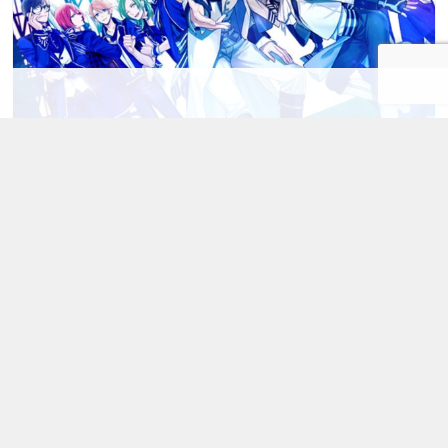
イベント
アニメ
ニュース
TVアニメ『Bプロ』放送記念フェアがアニメイトで開催！フェ
ア特典やオリジナルグッズ発売！
2コメント
オタ活・推し活
ニュース
『Bプロ』MooNs​が歌う「SUM
MER MERMAID」のジャケット公
開！CP曲の視聴も
7コメント
トゥーーーーーーーーーーーーーーーーンク！！！！！
アニメ
ニュース