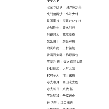
キャスト
澄空つばさ：瀬戸麻沙美
北門倫毘沙：小野大輔
是国竜持：岸尾だいすけ
金城剛士：豊永利行
阿修悠太：花江夏樹
愛染健十：加藤和樹
増長和南：上村祐翔
音済百太郎：柿原徹也
王茶利 暉：森久保祥太郎
野目龍広：大河元気
釈村帝人：増田俊樹
寺光唯月：西山宏太朗
寺光遙日：八代 拓
不動明謙：千葉翔也
殿 弥勒：江口拓也