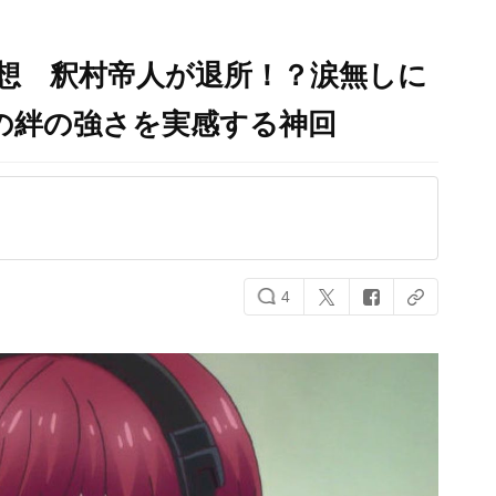
想 釈村帝人が退所！？涙無しに
sの絆の強さを実感する神回
4