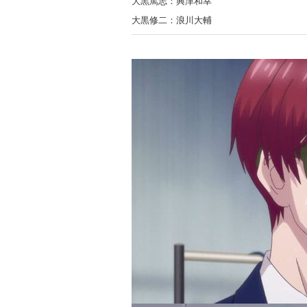
大黒篤志：興津和幸
大黒修二：浪川大輔