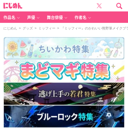
に
じ
め
ん
作品名
声優
舞台俳優
作者名
にじめん
>
グッズ
>
ミッフィー
> 『ミッフィー』のかわいい熊野筆メイクブ