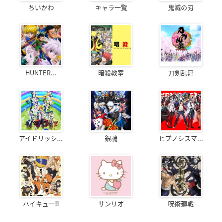
ちいかわ
キャラ一覧
鬼滅の刃
HUNTER...
暗殺教室
刀剣乱舞
アイドリッシ...
銀魂
ヒプノシスマ...
ハイキュー!!
サンリオ
呪術廻戦