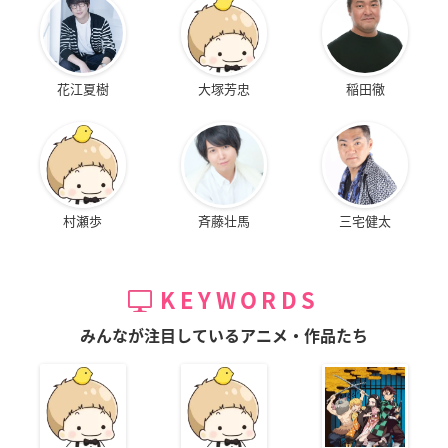
花江夏樹
大塚芳忠
稲田徹
村瀬歩
斉藤壮馬
三宅健太
KEYWORDS
みんなが注目しているアニメ・作品たち