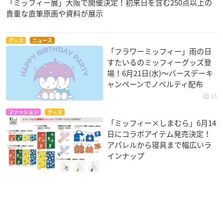
「ミッフィー展」大阪で開催決定！初来日を含む250点以上の
貴重な直筆原画や資料が展示
グッズ
ニュース
「フラワーミッフィー」雨の日
すたいるのミッフィーグッズ登
場！6月21日(水)〜バースデーキ
ャンペーンでノベルティ配布
15
ファッション
グッズ
「ミッフィー×しまむら」6月14
日にコラボアイテム発売決定！
アパレルから寝具まで幅広いラ
インナップ