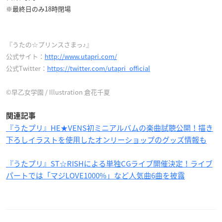
※最終日のみ18時閉場
『うたの☆プリンスさまっ♪』
公式サイト：
http://www.utapri.com/
公式Twitter：
https://twitter.com/utapri_official
©早乙女学園 / Illustration 倉花千夏
関連記事
『うたプリ』HE★VENS初ミニアルバムの楽曲試聴公開！描き
下ろしイラストを使用したオンリーショップのグッズ情報も
『うたプリ』ST☆RISHによる単独CGライブ開催決定！ライブ
パートでは「マジLOVE1000%」など人気曲6曲を披露