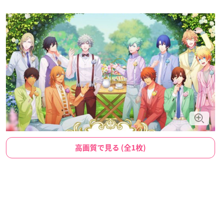
高画質で見る (全1枚)