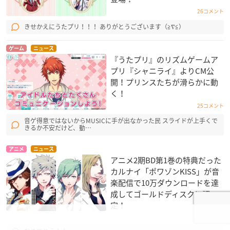
26コメント
きせかえにうたプリ！！！ ありがとうございます（≧∇≦）
ゲーム
ニュース
『うたプリ』のリズムゲームア
プリ『シャニライ』よりCM公
開！プリンスたちが滑らかに動
く！
25コメント
音ゲ得意ではないからMUSICに手が出なかった民 スライドが上手くで
きるか不安だけど、動…
アニメ
ニュース
アニメ2期BD第1巻の特典だった
カルナイ「ポワゾンKISS」が音
楽配信で10万ダウンロードを達
成してゴールドディスクに認
定！
16コメント