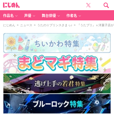
に
じ
め
ん
作品名
声優
舞台俳優
作者名
にじめん
>
ニュース
>
うたの☆プリンスさまっ♪
> 『うたプリ』ｘ洋菓子店がコラ