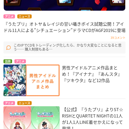
アニメ
ニュース
『うたプリ』オトヤ＆レイジの甘い囁きボイス試聴公開！アイ
ドル11人による”シチュエーション”ドラマCDがAGF2019に登場
39コメント
このIPでCDをトレーディング化したら、かなり大変なことになると思
う…… 購入制限もある…
話題
アニメ
男性アイドルアニメ作品まと
め！『アイナナ』『あんスタ』
『ツキウタ』など12作品
アニメ
ニュース
【公式】『うたプリ』よりST☆
RISHとQUARTET NIGHTの11人
が1人1人LINE着せかえになって
登場！