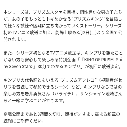
本シリーズは、プリズムスタァを目指す個性豊かな男の子たち
が、女の子をもっともトキめかせる“プリズムキング”を目指し
て様々な試練や困難に立ち向かっていくストーリー。シリーズ
初のTVアニメ放送に加え、劇場上映も3月2日(土)より全国で公
開されます。
また、シリーズ初となるTVアニメ放送は、キンプリを観たこと
がない方も安心して楽しめる特別企画「『KING OF PRISM -Shi
ny Seven Stars-』30分でわかるキンプリ」が初回に放送決定。
キンプリの代名詞ともいえる“プリズムアフレコ”（視聴者がセ
リフを音読して参加できるシーン）など、キンプリならではの
楽しみ方を岩井勇気さん（ハライチ）、サンシャイン池崎さん
らと一緒に学ぶことができます。
劇場公開まであと3週間を切り、期待がますます高まる新章の
続報にご期待くだい。