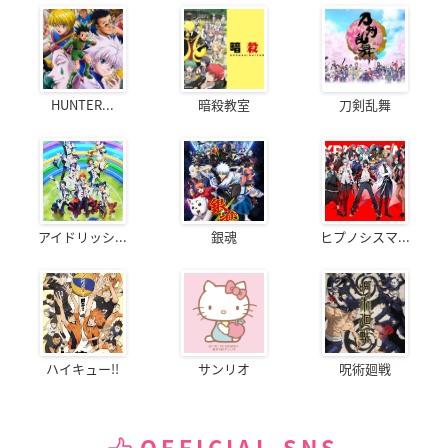
HUNTER...
暗殺教室
刀剣乱舞
アイドリッシ...
銀魂
ヒプノシスマ...
ハイキュー!!
サンリオ
呪術廻戦