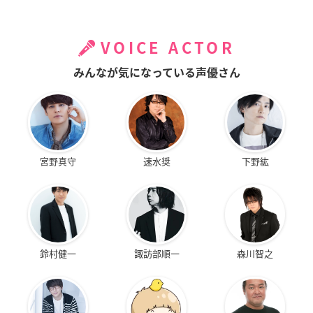
VOICE ACTOR
みんなが気になっている声優さん
宮野真守
速水奨
下野紘
鈴村健一
諏訪部順一
森川智之