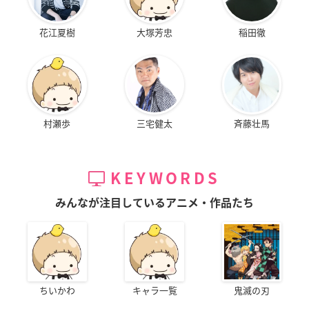
花江夏樹
大塚芳忠
稲田徹
村瀬歩
三宅健太
斉藤壮馬
KEYWORDS
みんなが注目しているアニメ・作品たち
ちいかわ
キャラ一覧
鬼滅の刃