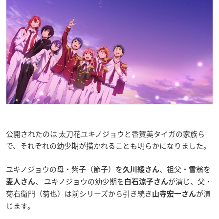
公開されたのは 太刀花ユキノジョウと香賀美タイガの家族ら
で、それぞれの幼少期が描かれることも明らかになりました。
ユキノジョウの母・紫子（節子）を
、祖父・雪翁を
久川綾さん
、 ユキノジョウの幼少期を
が演じ、父・
麦人さん
白石涼子さん
菊右衛門（菊也）は前シリーズから引き続き
が演
山寺宏一さん
じます。