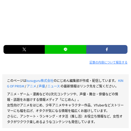
記事の内容について報告する
このページは
kusuguru株式会社
のにじめん編集部が作成・配信しています。
KIN
G OF PRISM
/
アニメ
/
声優
/
ニュース
の最新情報はリンク先をご覧ください。
アニメ・ゲーム・漫画などの2次元コンテンツや、声優・舞台・俳優などの情
報・話題をお届けする情報メディア「にじめん」。
女性向けアニメをはじめ、少年アニメやキャラクター作品、VTuberなどストリー
マーにも幅を広げ、オタクが気になる情報を幅広くお届けしています。
さらに、アンケート・ランキング・オタ活（推し活）お役立ち情報など、女性オ
タクがワクワク楽しめるようなコンテンツも発信しています。