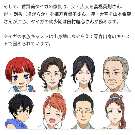
そして、香賀美タイガの家族は、父・広大を
、
高橋英則さん
母・ 朗香（ほがらか）を
、姉・大空を
棟方真梨子さん
山本希望
が演じ、タイガの幼少期は
が務めます。
さん
田村睦心さん
タイガの家族キャストは出身地になぞらえて青森出身のキャス
トで固められています。