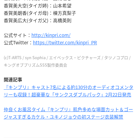
香賀美大空(タイガ姉)：山本希望
香賀美朗香(タイガ母)：棟方真梨子
香賀美広大(タイガ父)：高橋英則
公式サイト：
http://kinpri.com/
公式Twitter：
https://twitter.com/kinpri_PR
(c)T-ARTS / syn Sophia / エイベックス・ピクチャーズ / タツノコプロ /
キングオブプリズムSSS製作委員会
関連記事
『キンプリ』キャスト7名による約130分のオーディオコメンタ
リーも収録！超豪華な「サンクスダブルパック」2月22日発売
仲良くお風呂タイム『キンプリ』肌色多めな場面カット＆ゴー
ジャスすぎるカケル・ユキノジョウの初ステージ衣装解禁