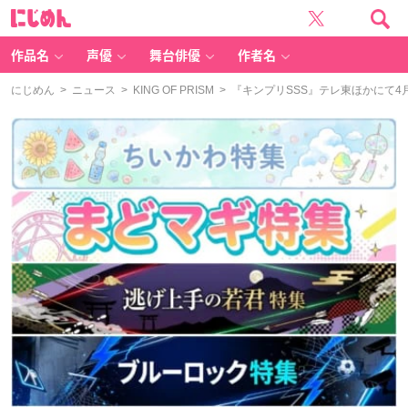
に
じ
め
ん
作品名
声優
舞台俳優
作者名
にじめん
>
ニュース
>
KING OF PRISM
> 『キンプリSSS』テレ東ほかにて