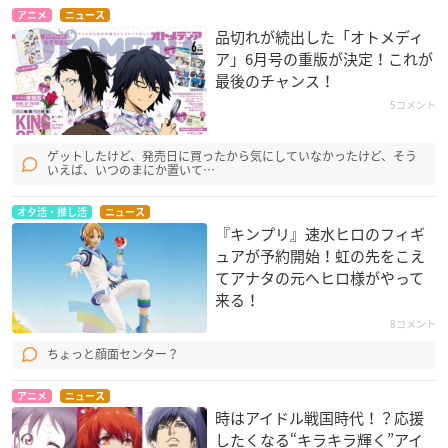
アニメ
ニュース
品切れが続出した「オトメディ
ア」6月号の重版が決定！これが
最後のチャンス！
5コメント
ゲットしたけど、発売日に買ったから気にしていなかったけど、そう
いえば、いつのまにか置いて…
オタ活・推し活
ニュース
『キンプリ』速水ヒロのフィギ
ュアが予約開始！虹の先をこえ
てアナタの元へヒロ様がやって
来る！
8コメント
ちょっと顔面センター？
アニメ
ニュース
時はアイドル戦国時代！？応援
したくなる“キラキラ輝く”アイ