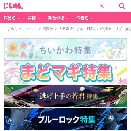
に
じ
め
ん
作品名
声優
舞台俳優
作者名
にじめん
>
ニュース
>
阿部敦
> 人気声優による一日限りの即興アドリブ「妄