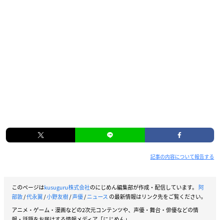
記事の内容について報告する
このページは
kusuguru株式会社
のにじめん編集部が作成・配信しています。
阿
部敦
/
代永翼
/
小野友樹
/
声優
/
ニュース
の最新情報はリンク先をご覧ください。
アニメ・ゲーム・漫画などの2次元コンテンツや、声優・舞台・俳優などの情
報・話題をお届けする情報メディア「にじめん」。