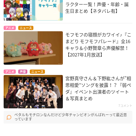
ラクター一覧！声優・年齢・誕
生日まとめ【ネタバレ有】
アニメ
ニュース
モフモフの寝顔がカワイイ♪『こ
まどり モフモフパレード』全16
キャラ＆小野賢章ら声優解禁！
【2027年1月放送】
アニメ
声優
ニュース
宮野真守さん＆下野紘さんが”相
思相愛”ソングを披露！？『弱ペ
ダ』イベント出演者のツイート
＆写真まとめ
7コメント
ペタルもモチロンなんだけど少年チャンピオンがんばれーって最近思
っています