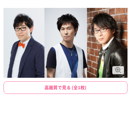
高画質で見る (全1枚)