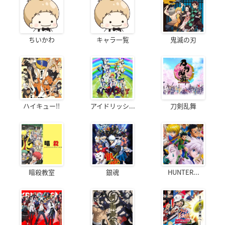
ちいかわ
キャラ一覧
鬼滅の刃
ハイキュー!!
アイドリッシ...
刀剣乱舞
暗殺教室
銀魂
HUNTER...