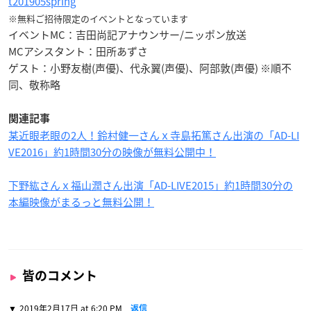
t201905spring
※無料ご招待限定のイベントとなっています
イベントMC：吉田尚記アナウンサー/ニッポン放送
MCアシスタント：田所あずさ
ゲスト：小野友樹(声優)、代永翼(声優)、阿部敦(声優) ※順不
同、敬称略
関連記事
某近眼老眼の2人！鈴村健一さんｘ寺島拓篤さん出演の「AD-LI
VE2016」約1時間30分の映像が無料公開中！
下野紘さんｘ福山潤さん出演「AD-LIVE2015」約1時間30分の
本編映像がまるっと無料公開！
皆のコメント
2019年2月17日 at 6:20 PM
返信