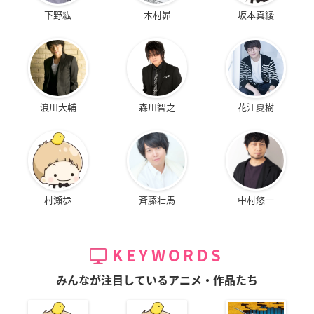
下野紘
木村昴
坂本真綾
浪川大輔
森川智之
花江夏樹
村瀬歩
斉藤壮馬
中村悠一
KEYWORDS
みんなが注目しているアニメ・作品たち