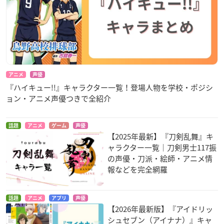
アニメ
声優
『ハイキュー!!』キャラクター一覧！登場人物を学校・ポジシ
ョン・アニメ声優つきで全紹介
話題
アニメ
ゲーム
声優
【2025年最新】『刀剣乱舞』キ
ャラクター一覧｜刀剣男士117振
の声優・刀派・絵師・アニメ情
報などを完全網羅
話題
アニメ
アプリ
声優
【2026年最新版】『アイドリッ
シュセブン（アイナナ）』キャ