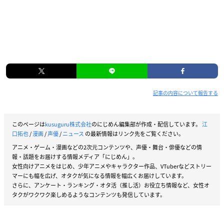
記事の内容について報告する
このページは
kusuguru株式会社
のにじめん編集部が作成・配信しています。
江
口拓也
/
漫画
/
声優
/
ニュース
の最新情報はリンク先をご覧ください。
アニメ・ゲーム・漫画などの2次元コンテンツや、声優・舞台・俳優などの情
報・話題をお届けする情報メディア「にじめん」。
女性向けアニメをはじめ、少年アニメやキャラクター作品、VTuberなどストリー
マーにも幅を広げ、オタクが気になる情報を幅広くお届けしています。
さらに、アンケート・ランキング・オタ活（推し活）お役立ち情報など、女性オ
タクがワクワク楽しめるようなコンテンツも発信しています。