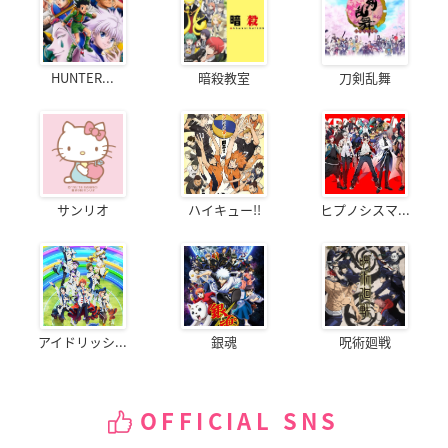
HUNTER...
暗殺教室
刀剣乱舞
サンリオ
ハイキュー!!
ヒプノシスマ...
アイドリッシ...
銀魂
呪術廻戦
OFFICIAL SNS