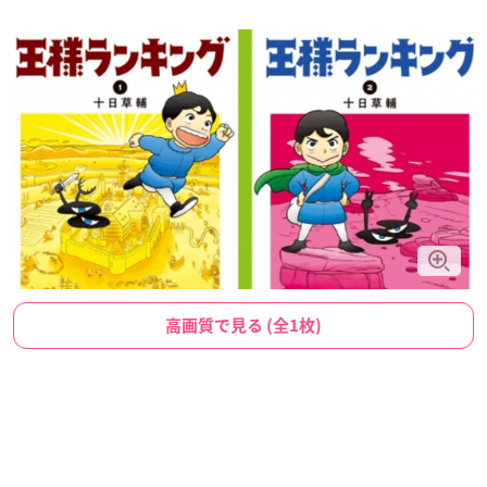
高画質で見る (全1枚)