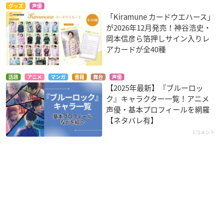
グッズ
声優
「Kiramune カードウエハース」
が2026年12月発売！神谷浩史・
岡本信彦ら箔押しサイン入りレ
アカードが全40種
話題
アニメ
マンガ
書籍
舞台
声優
【2025年最新】『ブルーロッ
ク』キャラクター一覧！アニメ
声優・基本プロフィールを網羅
【ネタバレ有】
1コメント