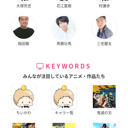
大塚芳忠
花江夏樹
村瀬歩
稲田徹
斉藤壮馬
三宅健太
KEYWORDS
みんなが注目しているアニメ・作品たち
ちいかわ
キャラ一覧
鬼滅の刃