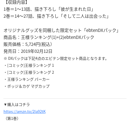
【収録内容】
1巻＝1～13話、
描き下ろし「彼が生まれた日」
2巻＝14～27話、
描き下ろし「そして二人は出会った」
オリジナルグッズを同梱した限定セット「ebtenDXパック」
商品名：王様ランキング(1)+(2)ebtenDXパック
販売価格：5,724円(税込）
発売日：2019年02月12日
※ DXパックは下記4点のエビテン限定セット商品となります。
・[コミック]王様ランキング 1
・[コミック]王様ランキング 2
・王様ランキング パーカー
・ボッジ＆カゲ マグカップ
▼購入はコチラ
https://amzn.to/2Ia92tK
（第1巻）