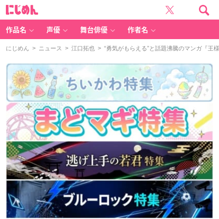
に
じ
め
ん
作品名
声優
舞台俳優
作者名
にじめん
>
ニュース
>
江口拓也
> “勇気がもらえる”と話題沸騰のマンガ『王