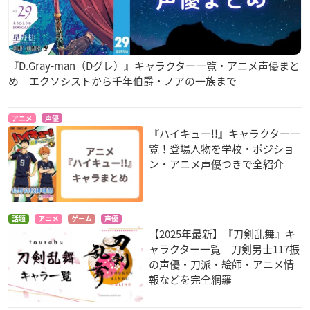
『D.Gray-man（Dグレ）』キャラクター一覧・アニメ声優まと
め エクソシストから千年伯爵・ノアの一族まで
アニメ
声優
『ハイキュー!!』キャラクター一
覧！登場人物を学校・ポジショ
ン・アニメ声優つきで全紹介
話題
アニメ
ゲーム
声優
【2025年最新】『刀剣乱舞』キ
ャラクター一覧｜刀剣男士117振
の声優・刀派・絵師・アニメ情
報などを完全網羅