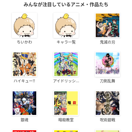
みんなが注目しているアニメ・作品たち
ちいかわ
キャラ一覧
鬼滅の刃
ハイキュー!!
アイドリッシ...
刀剣乱舞
銀魂
暗殺教室
呪術廻戦