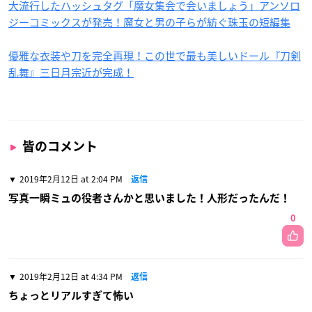
大流行したハッシュタグ「魔女集会で会いましょう」アンソロ
ジーコミックスが発売！魔女と男の子らが紡ぐ珠玉の短編集
優雅な衣装や刀を完全再現！この世で最も美しいドール『刀剣
乱舞』三日月宗近が完成！
皆のコメント
2019年2月12日 at 2:04 PM
返信
写真一瞬ミュの役者さんかと思いました！人形だったんだ！
0
2019年2月12日 at 4:34 PM
返信
ちょっとリアルすぎて怖い