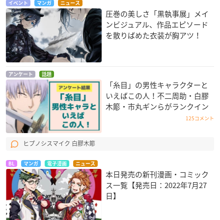
イベント
マンガ
ニュース
圧巻の美しさ「黒執事展」メイ
ンビジュアル、作品エピソード
を散りばめた衣装が胸アツ！
アンケート
話題
「糸目」の男性キャラクターと
いえばこの人！不二周助・白膠
木簓・市丸ギンらがランクイン
125コメント
ヒプノシスマイク 白膠木簓
BL
マンガ
電子漫画
ニュース
本日発売の新刊漫画・コミック
ス一覧【発売日：2022年7月27
日】