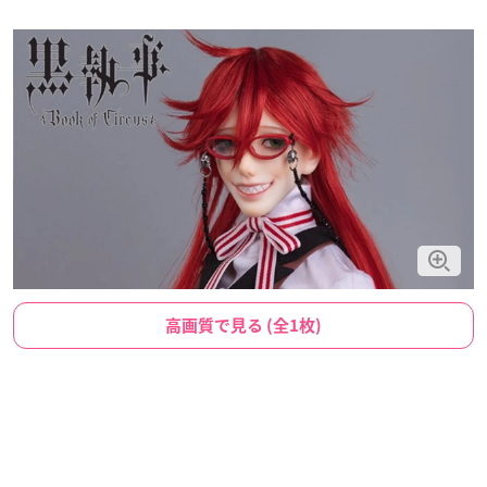
高画質で見る (全1枚)