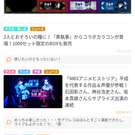
オタ活・推し活
ニュース
2人とおそろいの瞳に！『黒執事』からコラボカラコンが登
場！1000セット限定のBOXも発売
6コメント
使いたいけどもったいない！
アニメ
マンガ
声優
ニュース
「MBSアニメヒストリア」平成
を代表する作品＆声優が参戦！
石田彰さん、神谷浩史さん、坂
本真綾さんらサプライズ出演の
連続
13コメント
めっちゃ楽しかった・・・生アフレコはほんとすごく堪能できたし、
ライブもよかった！で、『感…