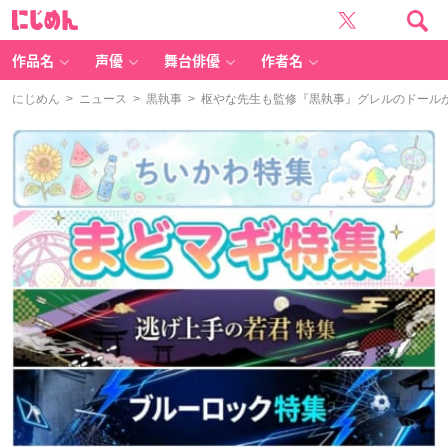
に
じ
め
ん
作品名
声優
舞台俳優
作者名
にじめん
>
ニュース
>
黒執事
> 枢やな先生も監修『黒執事』グレルのドールが