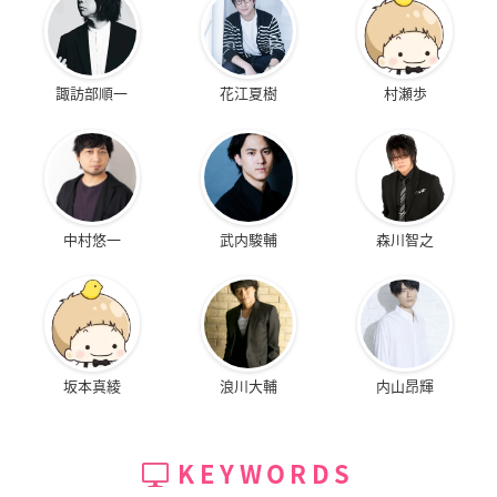
諏訪部順一
花江夏樹
村瀬歩
中村悠一
武内駿輔
森川智之
坂本真綾
浪川大輔
内山昂輝
KEYWORDS