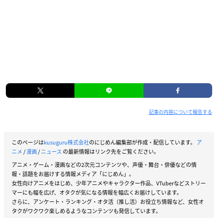
記事の内容について報告する
このページは
kusuguru株式会社
のにじめん編集部が作成・配信しています。
ア
ニメ
/
漫画
/
ニュース
の最新情報はリンク先をご覧ください。
アニメ・ゲーム・漫画などの2次元コンテンツや、声優・舞台・俳優などの情
報・話題をお届けする情報メディア「にじめん」。
女性向けアニメをはじめ、少年アニメやキャラクター作品、VTuberなどストリー
マーにも幅を広げ、オタクが気になる情報を幅広くお届けしています。
さらに、アンケート・ランキング・オタ活（推し活）お役立ち情報など、女性オ
タクがワクワク楽しめるようなコンテンツも発信しています。