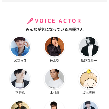
VOICE ACTOR
みんなが気になっている声優さん
宮野真守
速水奨
諏訪部順一
下野紘
木村昴
坂本真綾