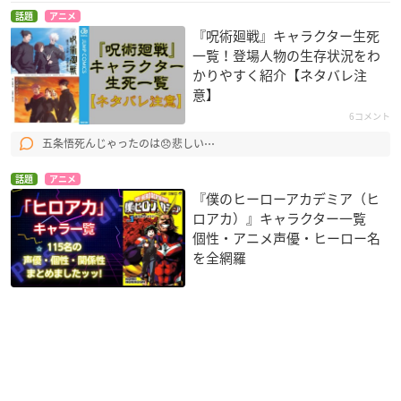
話題
アニメ
『呪術廻戦』キャラクター生死
一覧！登場人物の生存状況をわ
かりやすく紹介【ネタバレ注
意】
6コメント
五条悟死んじゃったのは😞悲しい⋯
話題
アニメ
『僕のヒーローアカデミア（ヒ
ロアカ）』キャラクター一覧
個性・アニメ声優・ヒーロー名
を全網羅