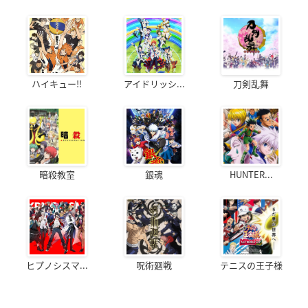
ハイキュー!!
アイドリッシ...
刀剣乱舞
暗殺教室
銀魂
HUNTER...
ヒプノシスマ...
呪術廻戦
テニスの王子様