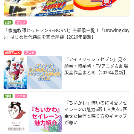
話題
アニメ
『家庭教師ヒットマンREBORN!』主題歌一覧！「Drawing day
s」はじめ歴代楽曲を完全網羅【2026年最新】
劇場アニメ
アニメ
『アイドリッシュセブン』見る
順番・時系列・TVアニメ＆劇場
版全作品まとめ【2026年最新】
話題
アニメ
『ちいかわ』怖いのに可愛いセ
イレーンの魅力6選！人魚を2匹
乗せた巨体と喋り方のギャップ
が尊い