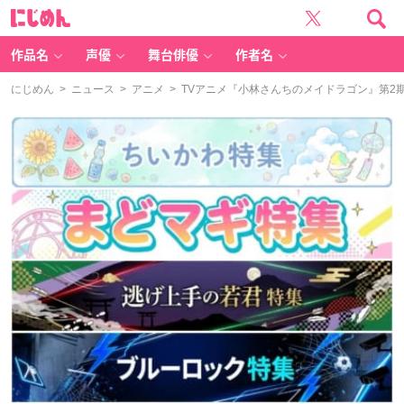
に
じ
め
ん
作品名
声優
舞台俳優
作者名
にじめん
>
ニュース
>
アニメ
> TVアニメ『小林さんちのメイドラゴン』第2