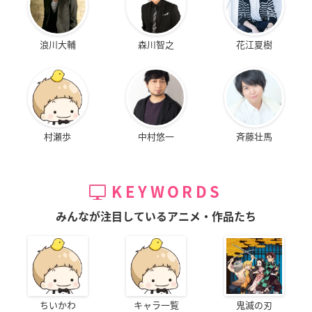
浪川大輔
森川智之
花江夏樹
村瀬歩
中村悠一
斉藤壮馬
KEYWORDS
みんなが注目しているアニメ・作品たち
ちいかわ
キャラ一覧
鬼滅の刃