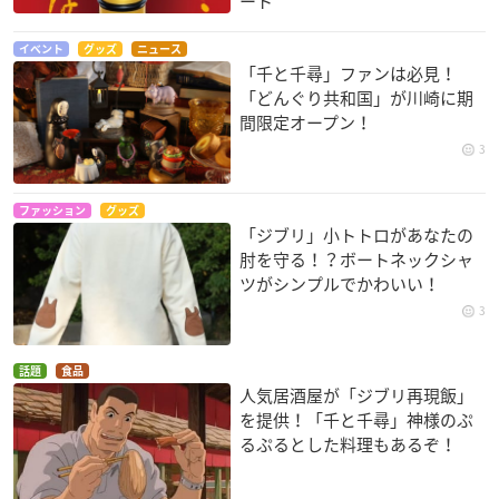
ート
イベント
グッズ
ニュース
「千と千尋」ファンは必見！
「どんぐり共和国」が川崎に期
間限定オープン！
3
ファッション
グッズ
「ジブリ」小トトロがあなたの
肘を守る！？ボートネックシャ
ツがシンプルでかわいい！
3
話題
食品
人気居酒屋が「ジブリ再現飯」
を提供！「千と千尋」神様のぷ
るぷるとした料理もあるぞ！