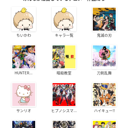
ちいかわ
キャラ一覧
鬼滅の刃
HUNTER...
暗殺教室
刀剣乱舞
サンリオ
ヒプノシスマ...
ハイキュー!!