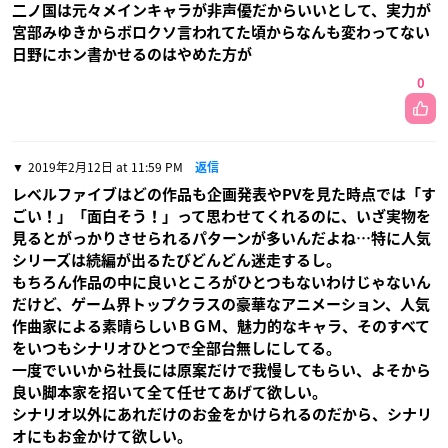
二ノ国は元々メインキャラが非声優だからいいとして、実力が
宮部みゆきからボロクソ言われてた頃からなんも変わってない
日野にホン書かせるのはやめた方が
0
2019年2月12日 at 11:59 PM
返信
レベルファイブはどの作品も企画発表やPVを見た時点では「す
ごい！」「面白そう！」って思わせてくれるのに、いざ実物を
見るとがっかりさせられるパターンが多いんだよね…特に人気
シリーズは続編が出るたびどんどん迷走するし。
もちろん作品の中に良いところがひとつもないわけじゃないん
だけど、ゲーム界トップクラスの豪華なアニメーション、人気
作曲家による素晴らしいＢＧＭ、魅力的なキャラ、そのすべて
をいつもシナリオひとつで全部台無しにしてる。
一度でいいから社長には原案だけで我慢してもらい、よそから
良い脚本家を招いて全て任せてあげて欲しい。
シナリオ以外にあれだけのお金をかけられるのだから、シナリ
オにもお金かけて欲しい。