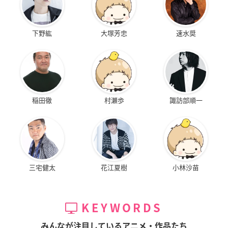
下野紘
大塚芳忠
速水奨
稲田徹
村瀬歩
諏訪部順一
三宅健太
花江夏樹
小林沙苗
KEYWORDS
みんなが注目しているアニメ・作品たち