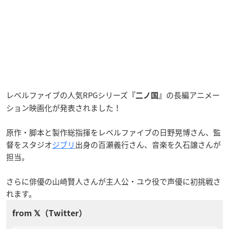
レベルファイブの人気RPGシリーズ
の長編アニメー
『二ノ国』
ション映画化が発表されました！
原作・脚本と製作総指揮をレベルファイブの日野晃博さん、監
督をスタジオ
ジブリ
出身の百瀬義行さん、音楽を久石譲さんが
担当。
さらに俳優の山崎賢人さんが主人公・ユウ役で声優に初挑戦さ
れます。