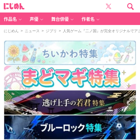
に
じ
め
ん
作品名
声優
舞台俳優
作者名
にじめん
>
ニュース
>
ジブリ
> 人気ゲーム『二ノ国』が完全オリジナルでア