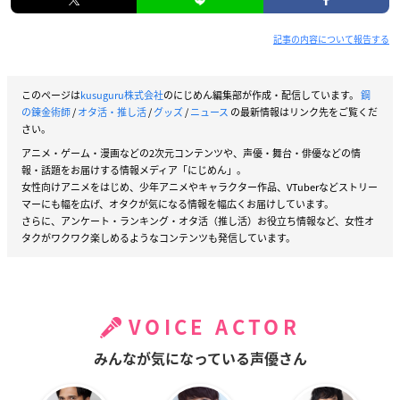
記事の内容について報告する
このページは
kusuguru株式会社
のにじめん編集部が作成・配信しています。
鋼
の錬金術師
/
オタ活・推し活
/
グッズ
/
ニュース
の最新情報はリンク先をご覧くだ
さい。
アニメ・ゲーム・漫画などの2次元コンテンツや、声優・舞台・俳優などの情
報・話題をお届けする情報メディア「にじめん」。
女性向けアニメをはじめ、少年アニメやキャラクター作品、VTuberなどストリー
マーにも幅を広げ、オタクが気になる情報を幅広くお届けしています。
さらに、アンケート・ランキング・オタ活（推し活）お役立ち情報など、女性オ
タクがワクワク楽しめるようなコンテンツも発信しています。
VOICE ACTOR
みんなが気になっている声優さん