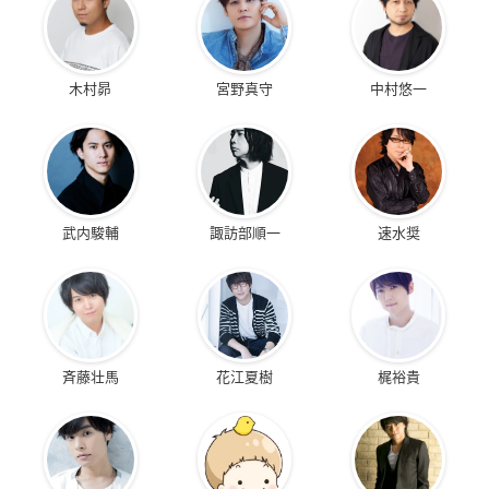
木村昴
宮野真守
中村悠一
武内駿輔
諏訪部順一
速水奨
斉藤壮馬
花江夏樹
梶裕貴