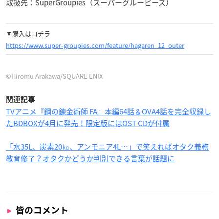
取扱先：SuperGroupies（スーパーグルーピーズ）
▼購入はコチラ
https://www.super-groupies.com/feature/hagaren_12_outer
©Hiromu Arakawa/SQUARE ENIX
関連記事
TVアニメ『鋼の錬金術師 FA』本編64話＆OVA4話を完全収録し
たBDBOXが4月に発売！限定版にはOST CDが付属
「水35L、炭素20㎏、アンモニア4L…」で笑えればオタク義務
教育修了？オタクかどうか判別できる言葉が話題に
皆のコメント