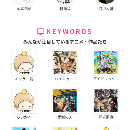
岡本信彦
村瀬歩
浪川大輔
KEYWORDS
みんなが注目しているアニメ・作品たち
キャラ一覧
ハイキュー!!
アイドリッシ...
ちいかわ
鬼滅の刃
呪術廻戦