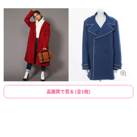
高画質で見る (全1枚)