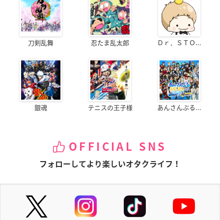
刀剣乱舞
忍たま乱太郎
Ｄｒ．ＳＴＯ...
銀魂
テニスの王子様
あんさんぶる...
OFFICIAL SNS
フォローしてより楽しいオタクライフ！