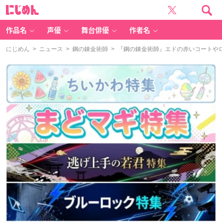
に
じ
め
ん
作品名
声優
舞台俳優
作者名
にじめん
>
ニュース
>
鋼の錬金術師
> 『鋼の錬金術師』エドの赤いコートやロ