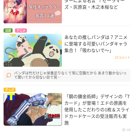
ターによる名言”！セーラマー
ズ・灰原哀・木之本桜など
話題
アニメ
あなたの推しパンダは？アニメ
に登場する可愛いパンダキャラ
集合！「吸わないで〜」
23コメント
パンダは竹だけじゃ栄養足りなくて常に空腹だから あまり動かないっ
て聞いてから切ない目で見…
グッズ
「鋼の錬金術師」デザインの「T
カード」が登場！エドの原画を
使用したこだわりの1枚＆スライ
ドカードケースの受注販売も実
施
48