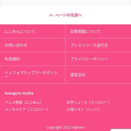
ページの先頭へ
にじめんについて
記事掲載について
お問い合わせ
プレスリリース送付先
利用規約
プライバシーポリシー
インフォマティブデータポリシ
運営会社
ー
kusuguru
media
アニメ情報［にじめん］
科学ニュース［ナゾロジー］
メンタルケア［ココロジー］
心理テスト［シンリ］
Copyright 2013 nijimen.