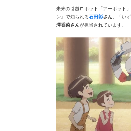
未来の引越ロボット「アーボット」
ン』で知られる
石田彰
さん
、「いず
澤香菜さん
が担当されています。