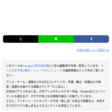
記事の内容について報告する
このページは
kusuguru株式会社
のにじめん編集部が作成・配信しています。
テ
ニスの王子様
/
舞台・ミュージカル
/
ニュース
の最新情報はリンク先をご覧くだ
さい。
アニメ・ゲーム・漫画などの2次元コンテンツや、声優・舞台・俳優などの情
報・話題をお届けする情報メディア「にじめん」。
女性向けアニメをはじめ、少年アニメやキャラクター作品、VTuberなどストリー
マーにも幅を広げ、オタクが気になる情報を幅広くお届けしています。
さらに、アンケート・ランキング・オタ活（推し活）お役立ち情報など、女性オ
タクがワクワク楽しめるようなコンテンツも発信しています。