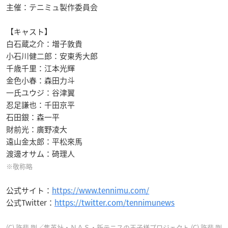
主催：テニミュ製作委員会
【キャスト】
白石蔵之介：増子敦貴
小石川健二郎：安東秀大郎
千歳千里：江本光輝
金色小春：森田力斗
一氏ユウジ：谷津翼
忍足謙也：千田京平
石田銀：森一平
財前光：廣野凌大
遠山金太郎：平松來馬
渡邊オサム：碕理人
※敬称略
公式サイト：
https://www.tennimu.com/
公式Twitter：
https://twitter.com/tennimunews
(C) 許斐 剛／集英社・ＮＡＳ・新テニスの王子様プロジェクト (C) 許斐 剛