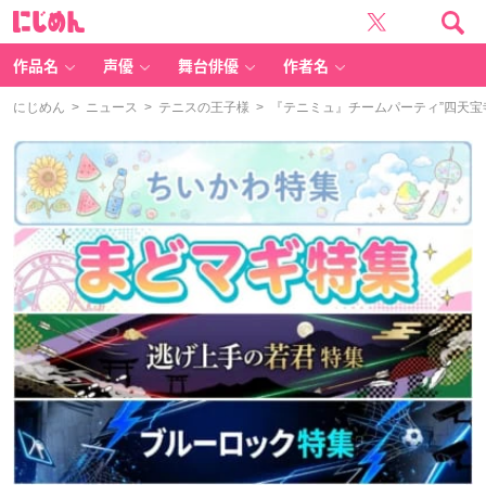
に
じ
め
ん
作品名
声優
舞台俳優
作者名
にじめん
>
ニュース
>
テニスの王子様
> 『テニミュ』チームパーティ”四天