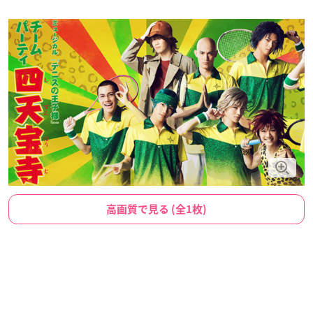
高画質で見る (全1枚)