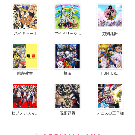
ハイキュー!!
アイドリッシ...
刀剣乱舞
暗殺教室
銀魂
HUNTER...
ヒプノシスマ...
呪術廻戦
テニスの王子様