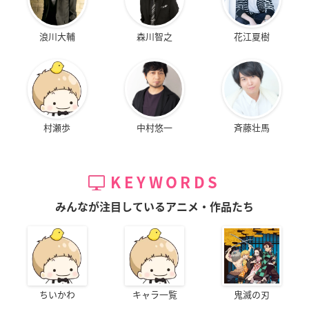
浪川大輔
森川智之
花江夏樹
村瀬歩
中村悠一
斉藤壮馬
KEYWORDS
みんなが注目しているアニメ・作品たち
ちいかわ
キャラ一覧
鬼滅の刃