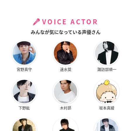
VOICE ACTOR
みんなが気になっている声優さん
宮野真守
速水奨
諏訪部順一
下野紘
木村昴
坂本真綾