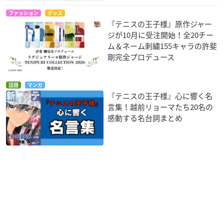
ファッション
グッズ
『テニスの王子様』原作ジャー
ジが10月に受注開始！全20チー
ム＆ネーム刺繍155キャラの許斐
剛完全プロデュース
話題
マンガ
『テニスの王子様』心に響く名
言集！越前リョーマたち20名の
感動する名台詞まとめ