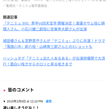
／集英社・テニミュ製作委員会
関連記事
『テニミュ 3rd』青学vs四天宝寺 開催決定！渡邊オサム役に碕
理人さん、小石川健二郎役に安東秀大郎さんが出演
城田優さん＆宮野真守さんが『テニミュ』ぶりに共演！ドラマ
『落語心中』助六役・山崎育三郎さんとの3ショットも
ハッシュタグ「テニミュ出た人あるある」が出演俳優間で大流
行！面白い呟きからホロリと来る呟きまで
皆のコメント
2019年2月4日 at 12:10 PM
返信
凄い楽しそうだな！！