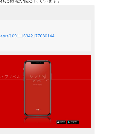
れた機能が隠されています。
c/status/1091116342177030144