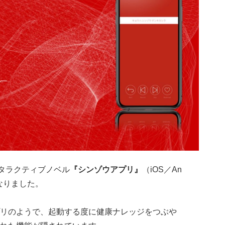
ンタラクティブノベル
『シンゾウアプリ』
（iOS／An
となりました。
リのようで、起動する度に健康ナレッジをつぶや