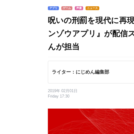
アプリ
ゲーム
声優
ニュース
呪いの刑罰を現代に再
ンゾウアプリ』が配信ス
んが担当
ライター：にじめん編集部
2019年 02月01日
Friday 17:30