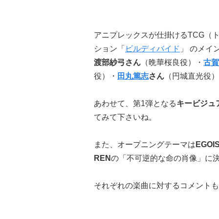
アニプレックスが仕掛けるTCG（
ション「
ビルディバイド
」 のメイ
渡部紗弓さん
（晩華桜良役）・
古賀
役）・
田丸篤志
さん
（円城直光役）
あわせて、第1弾となる
キービジュ
てみて下さいね。
また、オープニングテーマは
EGOI
REN
の「不可逆的な命の肖像」に
それぞれの楽曲に対するコメントも