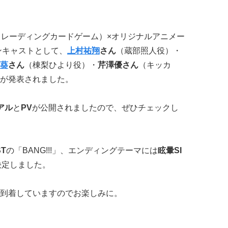
トレーディングカードゲーム）×オリジナルアニメー
ンキャストとして、
上村祐翔
さん
（蔵部照人役）・
葵
さん
（棟梨ひより役）・
芹澤優さん
（キッカ
が発表されました。
アル
と
PV
が公開されましたので、ぜひチェックし
ST
の「BANG!!!」、エンディングテーマには
眩暈SI
決定しました。
到着していますのでお楽しみに。