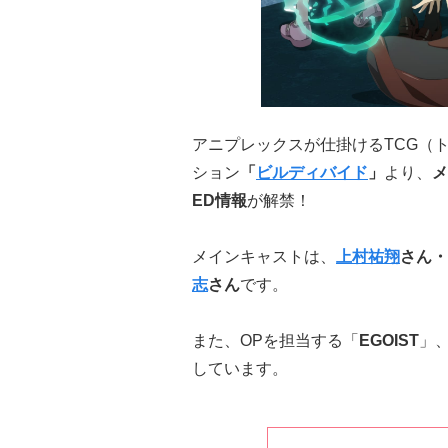
アニプレックスが仕掛けるTCG（
ション
「
ビルディバイド
」
より、
メ
ED情報
が解禁！
メインキャストは、
上村祐翔
さん・
志
さん
です。
また、OPを担当する「
EGOIST
」
しています。