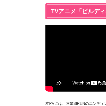
TVアニメ「ビルディ
本PVには、眩暈SIRENのエンデ