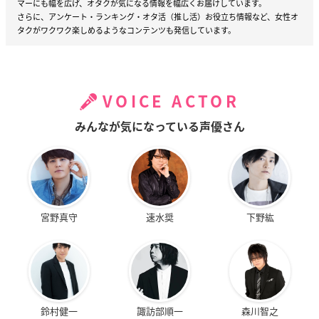
ると）は、謎の少女・晩華桜良（ばんかさくら）に導かれるが
マーにも幅を広げ、オタクが気になる情報を幅広くお届けしています。
まま、リビルドバトルに身を投じていく。
さらに、アンケート・ランキング・オタ活（推し活）お役立ち情報など、女性オ
タクがワクワク楽しめるようなコンテンツも発信しています。
ビルディバイドに支配された都市「新京都」を舞台に、今照人
たちの戦いが幕を開ける！！
VOICE ACTOR
みんなが気になっている声優さん
TCG×オリジナルアニメーション「ビル
ディバイド」プロジェクト ティザーPV
宮野真守
速水奨
下野紘
鈴村健一
諏訪部順一
森川智之