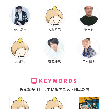
花江夏樹
大塚芳忠
稲田徹
作品概要
TVアニメ「ビルディバイド -#000000-」
村瀬歩
斉藤壮馬
三宅健太
【放送情報】
1期：2021年10月から放送開始
2期：2022年４月から放送開始
KEYWORDS
みんなが注目しているアニメ・作品たち
【スタッフ情報】
原案：河本ほむら/武野光（代表作：賭ケグルイ）
監督：駒田由貴