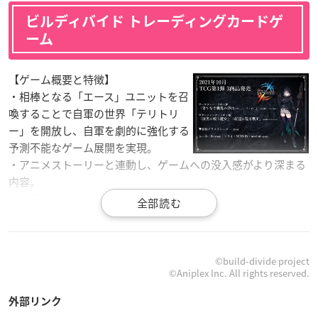
ビルディバイド トレーディングカードゲ
ーム
【ゲーム概要と特徴】
・相棒となる「エース」ユニットを召
喚することで自軍の世界「テリトリ
ー」を開放し、自軍を劇的に強化する
予測不能なゲーム展開を実現。
・アニメストーリーと連動し、ゲームへの没入感がより深まる
内容。
・現役プレイヤーだけでなく、一度TCGを離れてしまったプレ
イヤーや、アニメから興味を持った新規プレイヤーも手に取り
やすい商品構成。
・「アニメーション製作会社が作るTCG」ならではの、著名ア
©build-divide project
ーティストによる美麗カードアートが登場予定。
©Aniplex Inc. All rights reserved.
・大会やファンミーティングなど、コア向け・ライト向けに幅
広くイベントを実施予定。
外部リンク