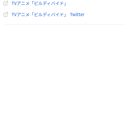
TVアニメ「ビルディバイド」
【発売情報】
★2021年10月発売予定
TVアニメ「ビルディバイド」 Twitter
・ブースターパック第1弾
「果てなき戦乱の序曲（オーバーチュア）」（全92種 パラレ
ルあり）
・スターティングデッキ２種
「漆黒に嗤う魔女」「紅蓮に猛る獣王」（各14種 パラレルあ
り）
★2021年12月発売予定
・ブースターパック第2弾
【参加イラストレーター】
ふーみ・ikuyoan・フライ・NINNIN・necömi…他多数
※敬称略
※今後も豪華なイラストレーターが参加予定