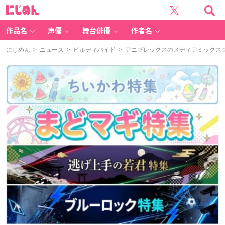
に
じ
め
ん
作品名
声優
舞台俳優
作者名
にじめん
>
ニュース
>
ビルディバイド
> アニプレックスのメディアミックス