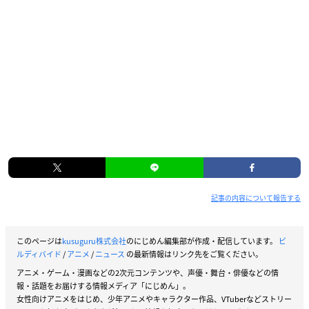
イントロダクション
「俺には見える。俺が勝つ道が……」
「今度こそ奴を倒す。 だからもう一度来い…」
アクセプト！「魂を賭ける者 ブルーム」！
「王」によって統治され、すべての優劣がTCG「
ビルディバイ
ド
」の強さによって決まる都市
―「新京都」―
この新京都には噂がある。
記事の内容について報告する
曰く「ビルディバイドで王に勝利すると、何でも望みが叶う」
そして王に挑戦するためには、「リビルド」と呼ばれるTCGバ
このページは
kusuguru株式会社
のにじめん編集部が作成・配信しています。
ビ
トルに参加し、―「鍵」―を完成させなければならない。
ルディバイド
/
アニメ
/
ニュース
の最新情報はリンク先をご覧ください。
アニメ・ゲーム・漫画などの2次元コンテンツや、声優・舞台・俳優などの情
―誰にだって叶えたい願いがある―
報・話題をお届けする情報メディア「にじめん」。
とある目的のため、王を倒すと誓う少年・蔵部照人（くらべて
女性向けアニメをはじめ、少年アニメやキャラクター作品、VTuberなどストリー