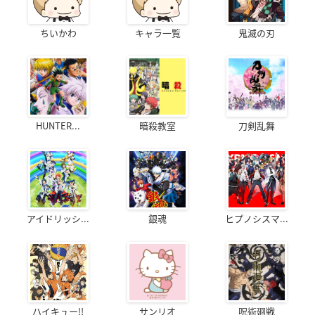
シリーズ構成：冨田頼子
キャラクターデザイン：友岡新平
ちいかわ
キャラ一覧
鬼滅の刃
制作スタジオ：ライデンフィルム
※敬称略
HUNTER...
暗殺教室
刀剣乱舞
アイドリッシ...
銀魂
ヒプノシスマ...
ハイキュー!!
サンリオ
呪術廻戦