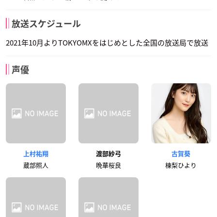
放送スケジュール
2021年10月よりTOKYOMXをはじめとした全国の放送局で放送
声優
上村祐翔
渡部紗弓
古賀葵
蔵部照人
晩華桜良
棟梨ひより