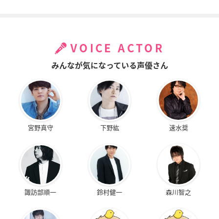
VOICE ACTOR
みんなが気になっている声優さん
宮野真守
下野紘
速水奨
諏訪部順一
鈴村健一
森川智之