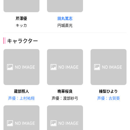
芹澤優
田丸篤志
キッカ
円城直光
キャラクター
蔵部照人
晩華桜良
棟梨ひより
声優：上村祐翔
声優：渡部紗弓
声優：古賀葵