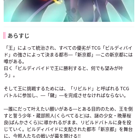
あらすじ
「王」によって統治され、すべての優劣が TCG「ビルディバイ
ド」の強さによって決まる都市―「新京都」―この新京都には
噂がある。
曰く「ビルディバイドで王に勝利すると、何でも望みが叶
う」。
そして王に挑戦するためには、「リビルド」と呼ばれる TCG
バトルに参加し、―「鍵」―を完成させなければならない。
―誰にだって叶えたい願いがある―とある目的のため、王を倒
すと誓う少年・蔵部照人(くらべてると)は、謎の少女・晩華桜
良(ばんかさくら)に導かれるがまま、リビルドバトルに身を投
じていく。ビルディバイドに支配された都市「新京都」を舞台
に、今照人たちの戦いが幕を開ける!!