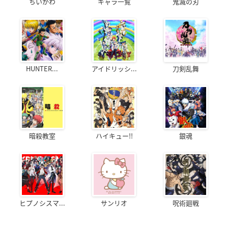
ちいかわ
キャラ一覧
鬼滅の刃
HUNTER...
アイドリッシ...
刀剣乱舞
暗殺教室
ハイキュー!!
銀魂
ヒプノシスマ...
サンリオ
呪術廻戦