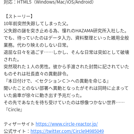
対応：HTML5（Windows/Mac/iOS/Android）
【ストーリー】
10年前突然失踪してしまった父。
父失踪の謎を突き止める為、憧れのHAZAMA研究所入社した。
でも、待っていたのはデータ入力、資料整理といった雑用全般
業務。代わり映えのしない日常。
退屈な日々を過ごす……しかし、そんな日常は突如として破壊
された。
突然現れた１人の男性。彼から手渡された封筒に記されていた
ものそれは社長直々の異動辞令。
『本日付けで、＜セクションＣ＞への異動を命じる』
聞いたことのない部署へ異動となったがそれは同時に止まって
いた歯車が徐々に動き出す予兆だった。
その先であなたを待ち受けていたのは想像つかない世界……
『Circle』
ティザーサイト
https://www.circle-reactor.jp/
公式サイト：
https://twitter.com/Circle94985049