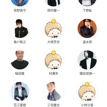
宮野真守
鈴村健一
下野紘
森川智之
大塚芳忠
速水奨
稲田徹
村瀬歩
諏訪部順一
花江夏樹
三宅健太
小林沙苗