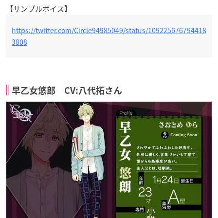
【サンプルボイス】
https://twitter.com/Circle94985049/status/109225676794418
3808
早乙女悠郎 CV:八代拓さん