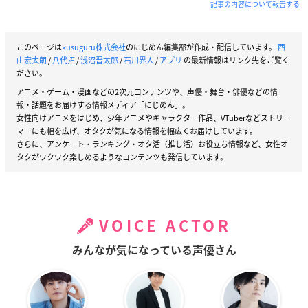
記事の内容について報告する
このページは
kusuguru株式会社
のにじめん編集部が作成・配信しています。
西
山宏太朗
/
八代拓
/
浅沼晋太郎
/
石川界人
/
アプリ
の最新情報はリンク先をご覧く
ださい。
アニメ・ゲーム・漫画などの2次元コンテンツや、声優・舞台・俳優などの情
報・話題をお届けする情報メディア「にじめん」。
女性向けアニメをはじめ、少年アニメやキャラクター作品、VTuberなどストリー
マーにも幅を広げ、オタクが気になる情報を幅広くお届けしています。
さらに、アンケート・ランキング・オタ活（推し活）お役立ち情報など、女性オ
タクがワクワク楽しめるようなコンテンツも発信しています。
VOICE ACTOR
みんなが気になっている声優さん