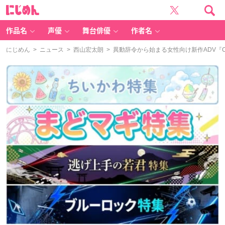
に
じ
め
ん
作品名
声優
舞台俳優
作者名
にじめん
>
ニュース
>
西山宏太朗
> 異動辞令から始まる女性向け新作ADV『C