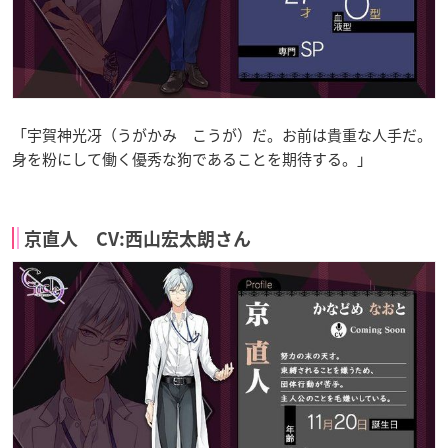
「宇賀神光冴（うがかみ こうが）だ。お前は貴重な人手だ。
身を粉にして働く優秀な狗であることを期待する。」
京直人 CV:西山宏太朗さん