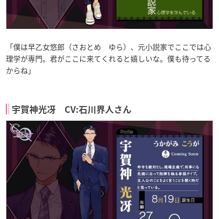
「僕は早乙女悠郎（さおとめ ゆら）、元小説家でここでは心
理学が専門。君がここに来てくれると嬉しいな。僕も待ってる
からね」
宇賀神光冴 CV:石川界人さん