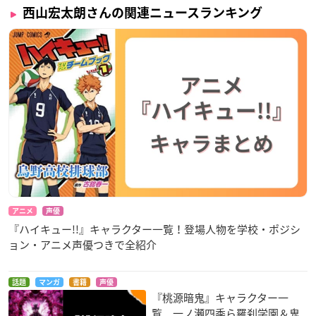
西山宏太朗さんの関連ニュースランキング
アニメ
声優
『ハイキュー!!』キャラクター一覧！登場人物を学校・ポジシ
ョン・アニメ声優つきで全紹介
話題
マンガ
書籍
声優
『桃源暗鬼』キャラクター一
覧 一ノ瀬四季ら羅刹学園＆鬼