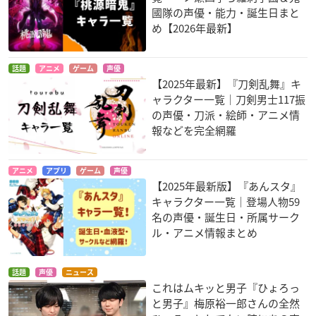
國隊の声優・能力・誕生日まと
め【2026年最新】
話題
アニメ
ゲーム
声優
【2025年最新】『刀剣乱舞』キ
ャラクター一覧｜刀剣男士117振
の声優・刀派・絵師・アニメ情
報などを完全網羅
アニメ
アプリ
ゲーム
声優
【2025年最新版】『あんスタ』
キャラクター一覧｜登場人物59
名の声優・誕生日・所属サーク
ル・アニメ情報まとめ
話題
声優
ニュース
これはムキッと男子『ひょろっ
と男子』梅原裕一郎さんの全然