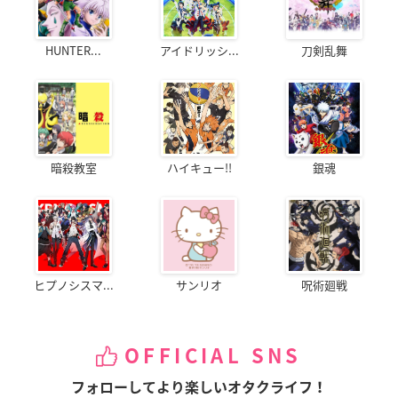
HUNTER...
アイドリッシ...
刀剣乱舞
暗殺教室
ハイキュー!!
銀魂
ヒプノシスマ...
サンリオ
呪術廻戦
OFFICIAL SNS
フォローしてより楽しいオタクライフ！