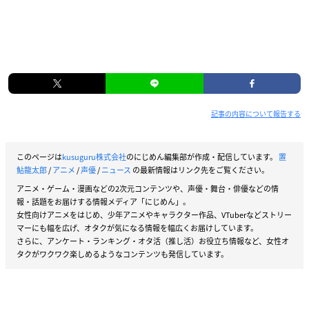
記事の内容について報告する
このページは
kusuguru株式会社
のにじめん編集部が作成・配信しています。
置
鮎龍太郎
/
アニメ
/
声優
/
ニュース
の最新情報はリンク先をご覧ください。
アニメ・ゲーム・漫画などの2次元コンテンツや、声優・舞台・俳優などの情
報・話題をお届けする情報メディア「にじめん」。
女性向けアニメをはじめ、少年アニメやキャラクター作品、VTuberなどストリー
マーにも幅を広げ、オタクが気になる情報を幅広くお届けしています。
さらに、アンケート・ランキング・オタ活（推し活）お役立ち情報など、女性オ
タクがワクワク楽しめるようなコンテンツも発信しています。