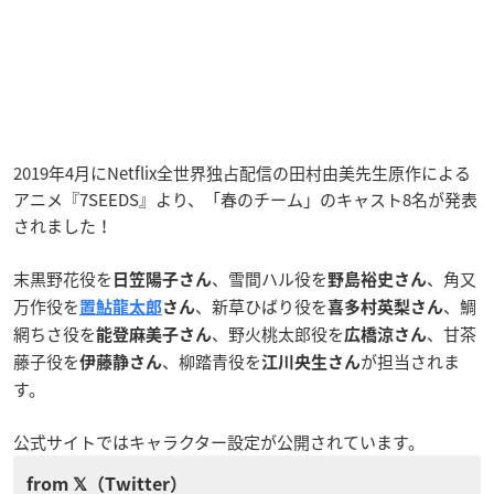
2019年4月にNetflix全世界独占配信の田村由美先生原作による
アニメ『7SEEDS』より、「春のチーム」のキャスト8名が発表
されました！
末黒野花役を
、雪間ハル役を
、角又
日笠陽子さん
野島裕史さん
万作役を
、新草ひばり役を
、鯛
置鮎龍太郎
さん
喜多村英梨さん
網ちさ役を
、野火桃太郎役を
、甘茶
能登麻美子さん
広橋涼さん
藤子役を
、柳踏青役を
が担当されま
伊藤静さん
江川央生さん
す。
公式サイトではキャラクター設定が公開されています。