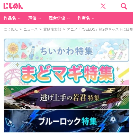
に
じ
め
ん
作品名
声優
舞台俳優
作者名
にじめん
>
ニュース
>
置鮎龍太郎
> アニメ『7SEEDS』第2弾キャストに