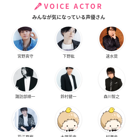
VOICE ACTOR
みんなが気になっている声優さん
宮野真守
下野紘
速水奨
諏訪部順一
鈴村健一
森川智之
花江夏樹
大塚芳忠
村瀬歩