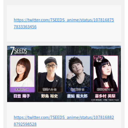
https://twitter.com/7SEEDS_anime/status/107816875
7833363456
https://twitter.com/7SEEDS_anime/status/107816882
8792598528