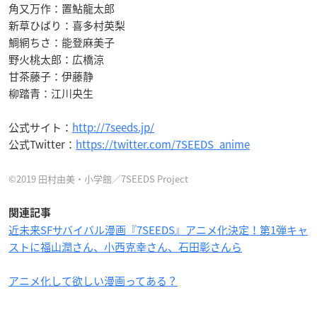
角又万作：置鮎龍太郎
新草ひばり：喜多村英梨
鯛網ちさ：能登麻美子
野火桃太郎：広橋涼
甘茶藤子：伊藤静
柳踏青：江川央生
公式サイト：
http://7seeds.jp/
公式Twitter：
https://twitter.com/7SEEDS_anime
©2019 田村由美・小学館／7SEEDS Project
関連記事
近未来SFサバイバル漫画『7SEEDS』アニメ化決定！第1弾キャ
ストに福山潤さん、小西克幸さん、石田彰さんら
アニメ化して欲しい漫画ってある？