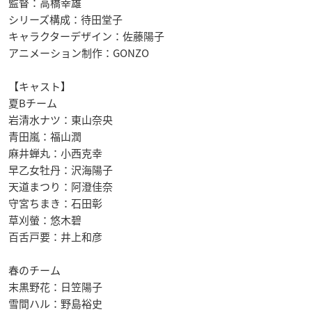
監督：高橋幸雄
シリーズ構成：待田堂子
キャラクターデザイン：佐藤陽子
アニメーション制作：GONZO
【キャスト】
夏Bチーム
岩清水ナツ：東山奈央
青田嵐：福山潤
麻井蝉丸：小西克幸
早乙女牡丹：沢海陽子
天道まつり：阿澄佳奈
守宮ちまき：石田彰
草刈螢：悠木碧
百舌戸要：井上和彦
春のチーム
末黒野花：日笠陽子
雪間ハル：野島裕史