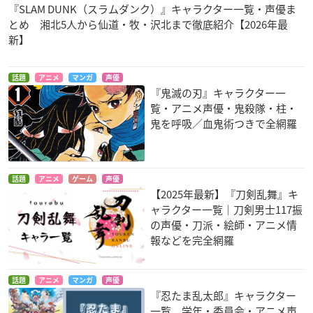
『SLAM DUNK（スラムダンク）』キャラクター一覧・声優ま
とめ 湘北5人から仙道・牧・沢北まで徹底紹介【2026年最
新】
話題
アニメ
マンガ
声優
『鬼滅の刃』キャラクター一
覧・アニメ声優・鬼殺隊・柱・
鬼を呼吸／血鬼術つきで全網羅
話題
アニメ
ゲーム
声優
【2025年最新】『刀剣乱舞』キ
ャラクター一覧｜刀剣男士117振
の声優・刀派・絵師・アニメ情
報などを完全網羅
話題
アニメ
マンガ
声優
『忍たま乱太郎』キャラクター
一覧 学年・委員会・アニメ声