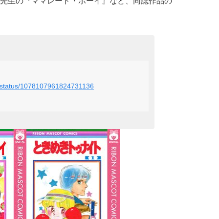
先生の『ママレード・ボーイ』など、同誌作品の
chi/status/1078107961824731136