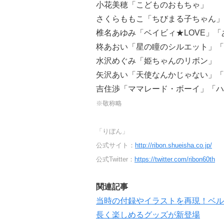
小花美穂「こどものおもちゃ」
さくらももこ「ちびまる子ちゃん」
椎名あゆみ「ベイビィ★LOVE」
柊あおい「星の瞳のシルエット」「
水沢めぐみ「姫ちゃんのリボン」
矢沢あい「天使なんかじゃない」「
吉住渉「ママレード・ボーイ」「ハ
※敬称略
「りぼん」
公式サイト：
http://ribon.shueisha.co.jp/
公式Twitter：
https://twitter.com/ribon60th
関連記事
当時の付録やイラストを再現！ベル
長く楽しめるグッズが新登場