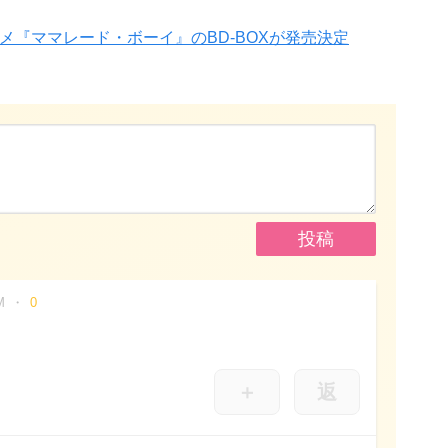
アニメ『ママレード・ボーイ』のBD-BOXが発売決定
M
0
＋
返