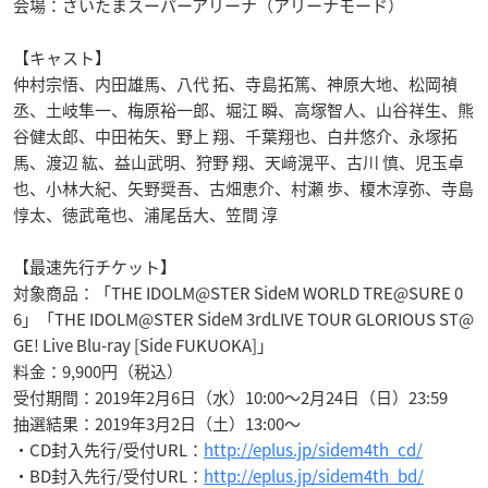
会場：さいたまスーパーアリーナ（アリーナモード）
【キャスト】
仲村宗悟、内田雄馬、八代 拓、寺島拓篤、神原大地、松岡禎
丞、土岐隼一、梅原裕一郎、堀江 瞬、高塚智人、山谷祥生、熊
谷健太郎、中田祐矢、野上 翔、千葉翔也、白井悠介、永塚拓
馬、渡辺 紘、益山武明、狩野 翔、天﨑滉平、古川 慎、児玉卓
也、小林大紀、矢野奨吾、古畑恵介、村瀬 歩、榎木淳弥、寺島
惇太、徳武竜也、浦尾岳大、笠間 淳
【最速先行チケット】
対象商品：「THE IDOLM@STER SideM WORLD TRE@SURE 0
6」「THE IDOLM@STER SideM 3rdLIVE TOUR GLORIOUS ST@
GE! Live Blu-ray [Side FUKUOKA]」
料金：9,900円（税込）
受付期間
：2019年2月6日（水）10:00〜2月24日（日）23:59
抽選結果：2019年3月2日（土）13:00〜
・CD封入先行/受付URL：
http://eplus.jp/sidem4th_cd/
・BD封入先行/受付URL：
http://eplus.jp/sidem4th_bd/