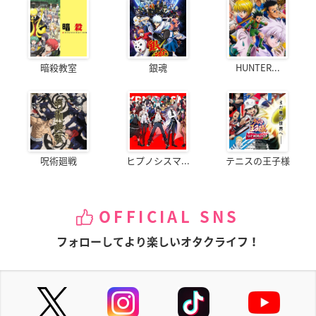
暗殺教室
銀魂
HUNTER...
呪術廻戦
ヒプノシスマ...
テニスの王子様
OFFICIAL SNS
フォローしてより楽しいオタクライフ！