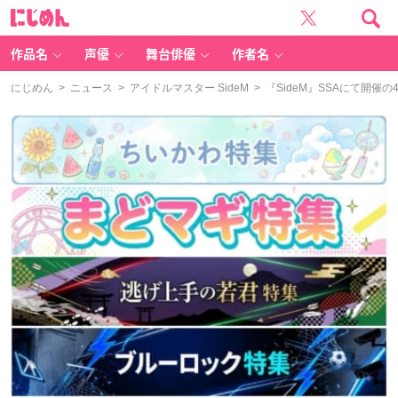
に
じ
め
ん
作品名
声優
舞台俳優
作者名
にじめん
>
ニュース
>
アイドルマスター SideM
> 『SideM』SSAにて開