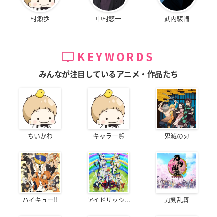
村瀬歩
中村悠一
武内駿輔
KEYWORDS
みんなが注目しているアニメ・作品たち
ちいかわ
キャラ一覧
鬼滅の刃
ハイキュー!!
アイドリッシ...
刀剣乱舞