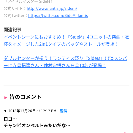
『アイドルマスター SideM』
公式サイト：
http://www.lantis.jp/sidem/
公式Twitter：
https://twitter.com/SideM_lantis
事
関連記
イベントシーンにもおすすめ！『SideM』4ユニットの楽曲・衣
装をイメージした2in1タイプのバッグやストールが登場！
ダブルセンターが揃う！ランティス祭り『SideM』出演メンバ
ーに寺島拓篤さん・仲村宗悟さんら全10名が登場！
皆のコメント
2018年12月26日 at 12:12 PM
返信
ロゴ…
チャンピオンベルトみたいだな…