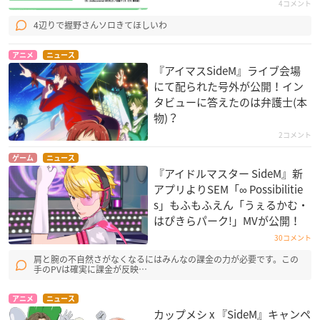
4コメント
4辺りで握野さんソロきてほしいわ
アニメ
ニュース
『アイマスSideM』ライブ会場
にて配られた号外が公開！イン
タビューに答えたのは弁護士(本
物)？
2コメント
ゲーム
ニュース
『アイドルマスター SideM』新
アプリよりSEM「∞ Possibilitie
s」もふもふえん「うぇるかむ・
はぴきらパーク!」MVが公開！
30コメント
肩と腕の不自然さがなくなるにはみんなの課金の力が必要です。この
手のPVは確実に課金が反映…
アニメ
ニュース
カップメシ x 『SideM』キャンペ