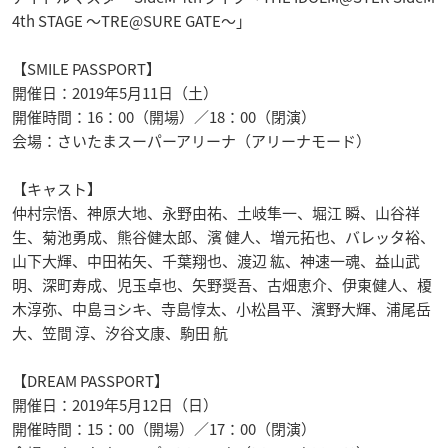
4th STAGE 〜TRE@SURE GATE〜」
【SMILE PASSPORT】
開催日：2019年5月11日（土）
開催時間：16：00（開場）／18：00（閉演）
会場：さいたまスーパーアリーナ（アリーナモード）
【キャスト】
仲村宗悟、神原大地、永野由祐、土岐隼一、堀江 瞬、山谷祥
生、菊池勇成、熊谷健太郎、濱 健人、増元拓也、バレッタ裕、
山下大輝、中田祐矢、千葉翔也、渡辺 紘、神速一魂、益山武
明、深町寿成、児玉卓也、矢野奨吾、古畑恵介、伊東健人、榎
木淳弥、中島ヨシキ、寺島惇太、小松昌平、濱野大輝、浦尾岳
大、笠間 淳、汐谷文康、駒田 航
【DREAM PASSPORT】
開催日：2019年5月12日（日）
開催時間：15：00（開場）／17：00（閉演）