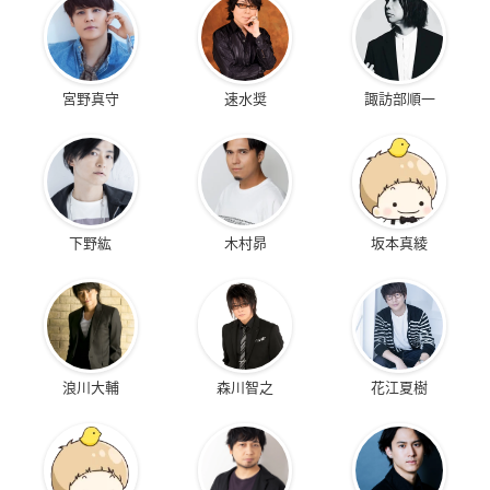
宮野真守
速水奨
諏訪部順一
下野紘
木村昴
坂本真綾
浪川大輔
森川智之
花江夏樹