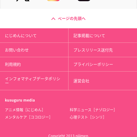
ページの先頭へ
にじめんについて
記事掲載について
お問い合わせ
プレスリリース送付先
利用規約
プライバシーポリシー
インフォマティブデータポリシ
運営会社
ー
kusuguru
media
アニメ情報［にじめん］
科学ニュース［ナゾロジー］
メンタルケア［ココロジー］
心理テスト［シンリ］
Copyright 2013 nijimen.