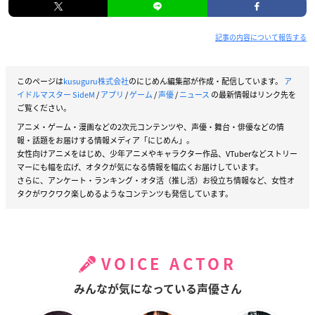
記事の内容について報告する
このページは
kusuguru株式会社
のにじめん編集部が作成・配信しています。
ア
イドルマスター SideM
/
アプリ
/
ゲーム
/
声優
/
ニュース
の最新情報はリンク先を
ご覧ください。
アニメ・ゲーム・漫画などの2次元コンテンツや、声優・舞台・俳優などの情
報・話題をお届けする情報メディア「にじめん」。
女性向けアニメをはじめ、少年アニメやキャラクター作品、VTuberなどストリー
マーにも幅を広げ、オタクが気になる情報を幅広くお届けしています。
さらに、アンケート・ランキング・オタ活（推し活）お役立ち情報など、女性オ
タクがワクワク楽しめるようなコンテンツも発信しています。
VOICE ACTOR
みんなが気になっている声優さん