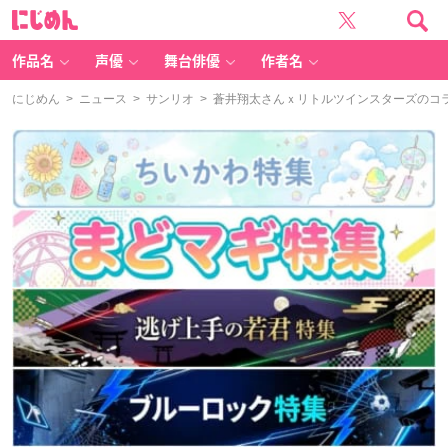
に
じ
め
ん
作品名
声優
舞台俳優
作者名
にじめん
>
ニュース
>
サンリオ
> 蒼井翔太さんｘリトルツインスターズのコ