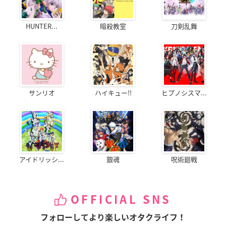
HUNTER...
暗殺教室
刀剣乱舞
サンリオ
ハイキュー!!
ヒプノシスマ...
アイドリッシ...
銀魂
呪術廻戦
OFFICIAL SNS
フォローしてより楽しいオタクライフ！