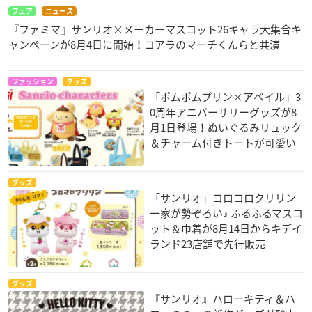
フェア
ニュース
『ファミマ』サンリオ×メーカーマスコット26キャラ大集合キ
ャンペーンが8月4日に開始！コアラのマーチくんらと共演
ファッション
グッズ
「ポムポムプリン×アベイル」3
0周年アニバーサリーグッズが8
月1日登場！ぬいぐるみリュック
＆チャーム付きトートが可愛い
グッズ
「サンリオ」コロコロクリリン
一家が勢ぞろい♪ ふるふるマスコ
ット＆巾着が8月14日からキデイ
ランド23店舗で先行販売
グッズ
『サンリオ』ハローキティ＆ハ