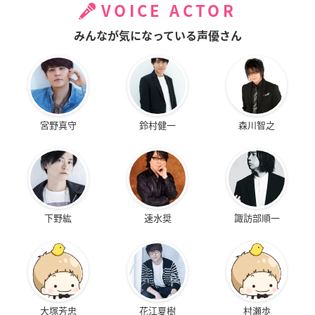
VOICE ACTOR
みんなが気になっている声優さん
宮野真守
鈴村健一
森川智之
下野紘
速水奨
諏訪部順一
大塚芳忠
花江夏樹
村瀬歩