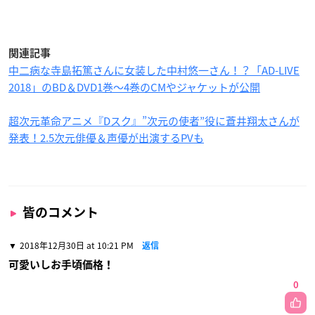
関連記事
中二病な寺島拓篤さんに女装した中村悠一さん！？「AD-LIVE
2018」のBD＆DVD1巻〜4巻のCMやジャケットが公開
超次元革命アニメ『Dスク』”次元の使者”役に蒼井翔太さんが
発表！2.5次元俳優＆声優が出演するPVも
皆のコメント
2018年12月30日 at 10:21 PM
返信
可愛いしお手頃価格！
0