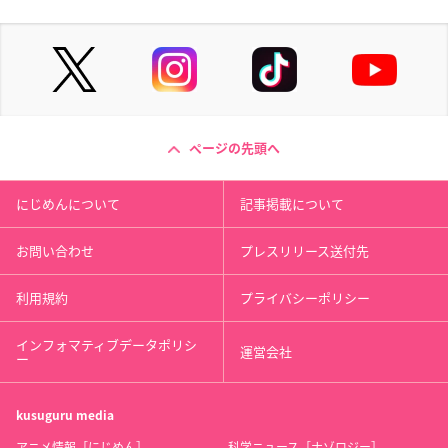
ページの先頭へ
にじめんについて
記事掲載について
お問い合わせ
プレスリリース送付先
利用規約
プライバシーポリシー
インフォマティブデータポリシ
運営会社
ー
kusuguru
media
アニメ情報［にじめん］
科学ニュース［ナゾロジー］