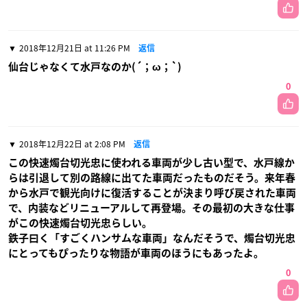
2018年12月21日 at 11:26 PM
返信
仙台じゃなくて水戸なのか(´；ω；`)
0
2018年12月22日 at 2:08 PM
返信
この快速燭台切光忠に使われる車両が少し古い型で、水戸線か
らは引退して別の路線に出てた車両だったものだそう。来年春
から水戸で観光向けに復活することが決まり呼び戻された車両
で、内装などリニューアルして再登場。その最初の大きな仕事
がこの快速燭台切光忠らしい。
鉄子曰く「すごくハンサムな車両」なんだそうで、燭台切光忠
にとってもぴったりな物語が車両のほうにもあったよ。
0