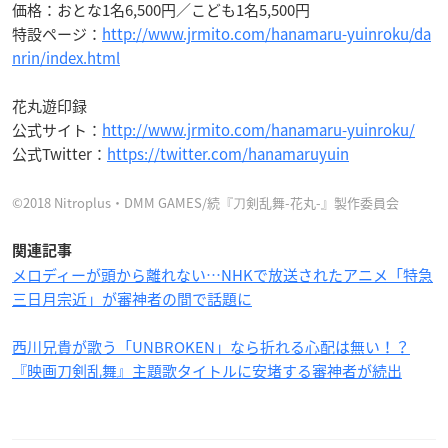
価格：おとな1名6,500円／こども1名5,500円
特設ページ：
http://www.jrmito.com/hanamaru-yuinroku/da
nrin/index.html
花丸遊印録
公式サイト：
http://www.jrmito.com/hanamaru-yuinroku/
公式Twitter：
https://twitter.com/hanamaruyuin
©2018 Nitroplus・DMM GAMES/続『⼑剣乱舞-花丸-』製作委員会
関連記事
メロディーが頭から離れない…NHKで放送されたアニメ「特急
三日月宗近」が審神者の間で話題に
西川兄貴が歌う「UNBROKEN」なら折れる心配は無い！？
『映画刀剣乱舞』主題歌タイトルに安堵する審神者が続出