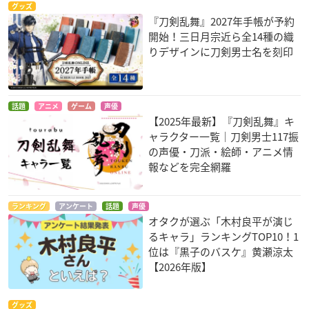
グッズ
『刀剣乱舞』2027年手帳が予約
開始！三日月宗近ら全14種の織
りデザインに刀剣男士名を刻印
話題
アニメ
ゲーム
声優
【2025年最新】『刀剣乱舞』キ
ャラクター一覧｜刀剣男士117振
の声優・刀派・絵師・アニメ情
報などを完全網羅
ランキング
アンケート
話題
声優
オタクが選ぶ「木村良平が演じ
るキャラ」ランキングTOP10！1
位は『黒子のバスケ』黄瀬涼太
【2026年版】
グッズ