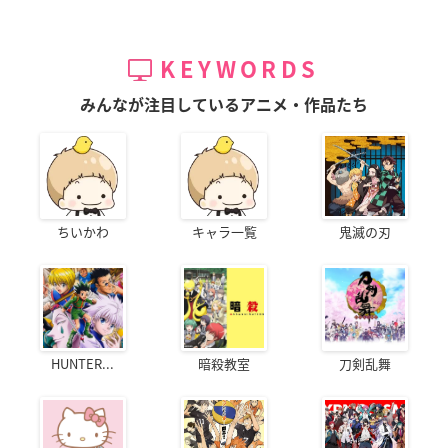
KEYWORDS
みんなが注目しているアニメ・作品たち
ちいかわ
キャラ一覧
鬼滅の刃
HUNTER...
暗殺教室
刀剣乱舞