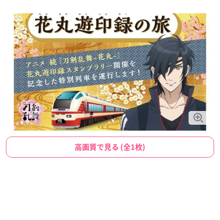
高画質で見る (全1枚)