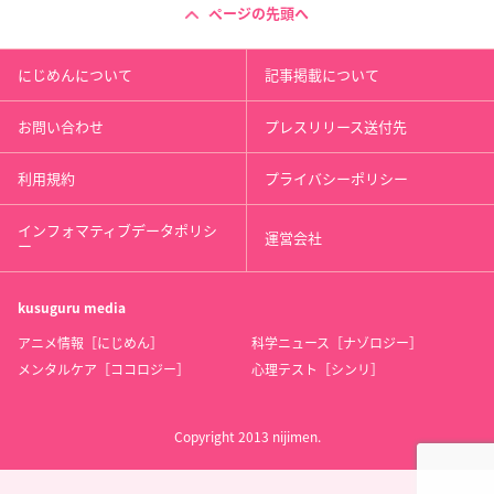
ページの先頭へ
にじめんについて
記事掲載について
お問い合わせ
プレスリリース送付先
利用規約
プライバシーポリシー
インフォマティブデータポリシ
運営会社
ー
kusuguru
media
アニメ情報［にじめん］
科学ニュース［ナゾロジー］
メンタルケア［ココロジー］
心理テスト［シンリ］
Copyright 2013 nijimen.