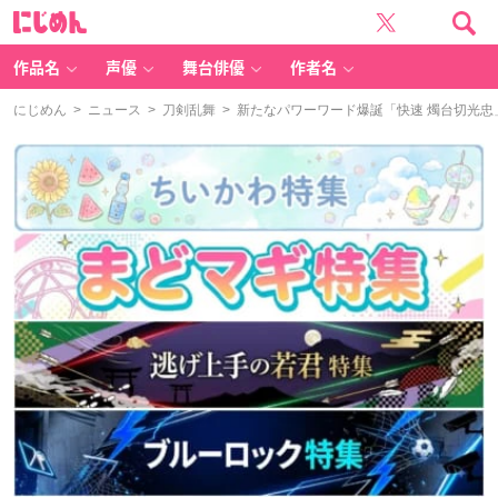
に
じ
め
ん
作品名
声優
舞台俳優
作者名
にじめん
>
ニュース
>
刀剣乱舞
> 新たなパワーワード爆誕「快速 燭台切光