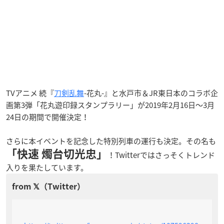
TVアニメ 続『
刀剣乱舞
-花丸-』と水戸市＆JR東日本のコラボ企
画第3弾「花丸遊印録スタンプラリー」が2019年2月16日〜3月
24日の期間で開催決定！
さらに本イベントを記念した特別列車の運行も決定。その名も
「快速 燭台切光忠」
！Twitterではさっそくトレンド
入りを果たしています。