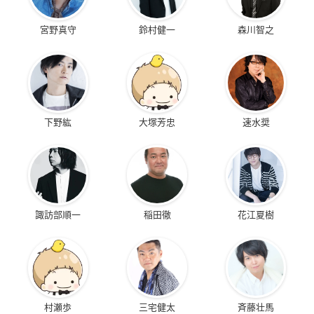
宮野真守
鈴村健一
森川智之
下野紘
大塚芳忠
速水奨
諏訪部順一
稲田徹
花江夏樹
村瀬歩
三宅健太
斉藤壮馬