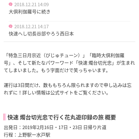
2018.12.21 14:09
大倶利伽羅号に続き
2018.12.21 14:17
快速へし切長谷部やろう西日本
「特急三日月宗近（びじゅチューン）」「臨時大倶利伽羅
号」、そして新たなパワーワード「快速 燭台切光忠」が生まれ
てしまいました。もう字面だけで笑っちゃいます。
運行は3日間だけ、数ももちろん限られますので申し込みは忘
れずに！詳しい情報は公式サイトをご覧ください。
快速 燭台切光忠で行く花丸遊印録の旅 概要
出発日：2019年2月16日・17日・23日 日帰り片道
行程：上野駅ー水戸駅