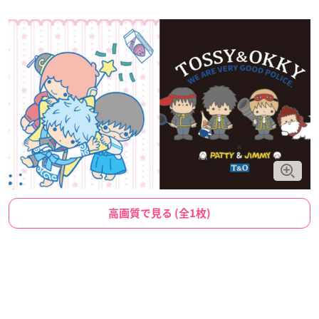
高画質で見る (全1枚)