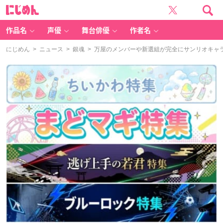
に
じ
め
ん
作品名
声優
舞台俳優
作者名
にじめん
>
ニュース
>
銀魂
> 万屋のメンバーや新選組が完全にサンリオキャ