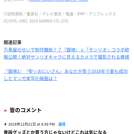
C)空知英秋／集英社・テレビ東京・電通・BNP・アニプレックス
(C)1976, 1982, 2018 SANRIO CO.,LTD.
関連記事
万事屋のせいで制作難航！？『銀魂』ｘ「サンリオ」コラボ続
報公開！絶対サンリオキャラに見えるカメラで撮影される模様
『銀魂2』『聖☆おにいさん』あなたが思う2018年で最も成功
したマンガ実写化映画は？
皆のコメント
2018年12月21日 at 6:39 PM
返信
普段グッズとか買う方じゃないけどこれは気になる