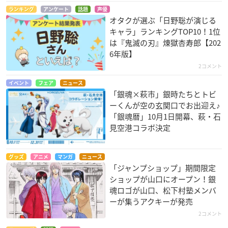
ランキング
アンケート
話題
声優
オタクが選ぶ「日野聡が演じる
キャラ」ランキングTOP10！1位
は『鬼滅の刃』煉󠄁獄杏寿郎【202
6年版】
2コメント
イベント
フェア
ニュース
「銀魂×萩市」銀時たちとトビ
ーくんが空の玄関口でお出迎え♪
「銀魂暦」10月1日開幕、萩・石
見空港コラボ決定
グッズ
アニメ
マンガ
ニュース
「ジャンプショップ」期間限定
ショップが山口にオープン！銀
魂ロゴが山口、松下村塾メンバ
ーが集うアクキーが発売
2コメント