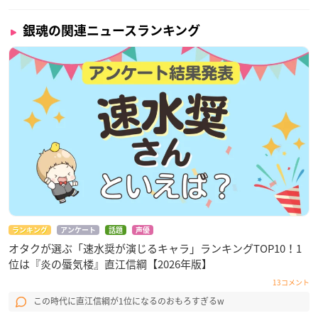
銀魂の関連ニュースランキング
ランキング
アンケート
話題
声優
オタクが選ぶ「速水奨が演じるキャラ」ランキングTOP10！1
位は『炎の蜃気楼』直江信綱【2026年版】
13コメント
この時代に直江信綱が1位になるのおもろすぎるw