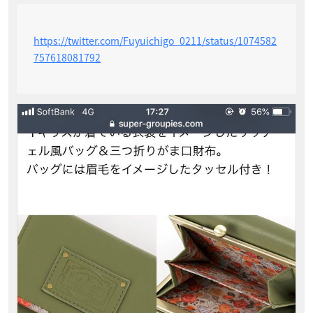
https://twitter.com/Fuyuichigo_0211/status/1074582
757618081792