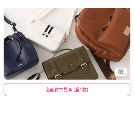
高画質で見る (全1枚)