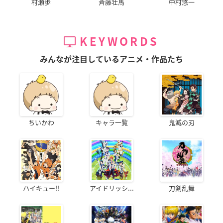
村瀬歩
斉藤壮馬
中村悠一
KEYWORDS
みんなが注目しているアニメ・作品たち
ちいかわ
キャラ一覧
鬼滅の刃
ハイキュー!!
アイドリッシ...
刀剣乱舞