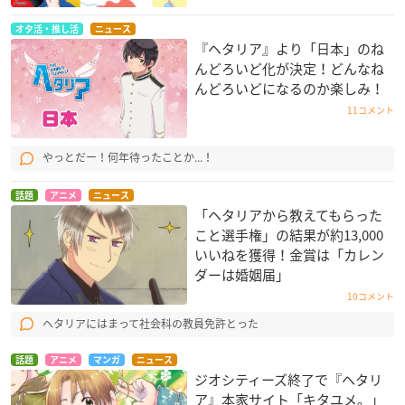
オタ活・推し活
ニュース
『ヘタリア』より「日本」のね
んどろいど化が決定！どんなね
んどろいどになるのか楽しみ！
11コメント
やっとだー！何年待ったことか...！
話題
アニメ
ニュース
「ヘタリアから教えてもらった
こと選手権」の結果が約13,000
いいねを獲得！金賞は「カレン
ダーは婚姻届」
10コメント
ヘタリアにはまって社会科の教員免許とった
話題
アニメ
マンガ
ニュース
ジオシティーズ終了で『ヘタリ
ア』本家サイト「キタユメ。」