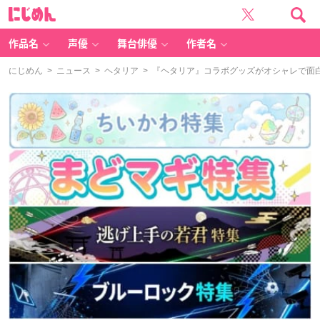
に
じ
め
ん
作品名
声優
舞台俳優
作者名
にじめん
>
ニュース
>
ヘタリア
> 『ヘタリア』コラボグッズがオシャレで面