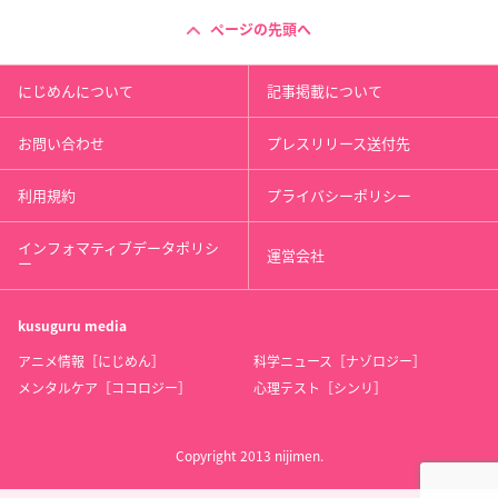
ページの先頭へ
にじめんについて
記事掲載について
お問い合わせ
プレスリリース送付先
利用規約
プライバシーポリシー
インフォマティブデータポリシ
運営会社
ー
kusuguru
media
アニメ情報［にじめん］
科学ニュース［ナゾロジー］
メンタルケア［ココロジー］
心理テスト［シンリ］
Copyright 2013 nijimen.