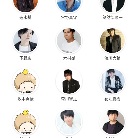
速水奨
宮野真守
諏訪部順一
下野紘
木村昴
浪川大輔
坂本真綾
森川智之
花江夏樹