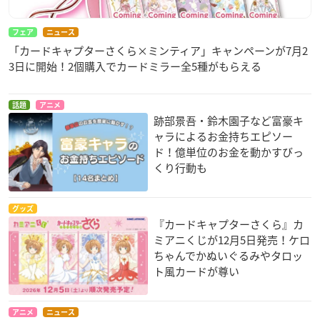
フェア
ニュース
「カードキャプターさくら×ミンティア」キャンペーンが7月2
3日に開始！2個購入でカードミラー全5種がもらえる
話題
アニメ
跡部景吾・鈴木園子など富豪キ
ャラによるお金持ちエピソー
ド！億単位のお金を動かすびっ
くり行動も
グッズ
『カードキャプターさくら』カ
ミアニくじが12月5日発売！ケロ
ちゃんでかぬいぐるみやタロッ
ト風カードが尊い
アニメ
ニュース