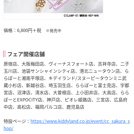
価格：6,800円＋税
※発売中
フェア開催店舗
原宿店、大阪梅田店、ヴィーナスフォート店、吉祥寺店、二子
玉川店、池袋サンシャインシティ店、港北ニュータウン店、ら
らぽーと湘南平塚店、キデイランド/スヌーピータウンミニ武
蔵小杉店、新越谷店、埼玉羽生店、ららぽーと富士見店、宇都
宮店、沼津店、清水店、大曽根店、上小田井店、大高店、らら
ぽーとEXPOCITY店、神戸店、ピオレ姫路店、三宮店、広島府
中店、高松店、福岡パルコ店、鹿児島店
特設ページ：
https://www.kiddyland.co.jp/event/cc_sakura_s
hop/