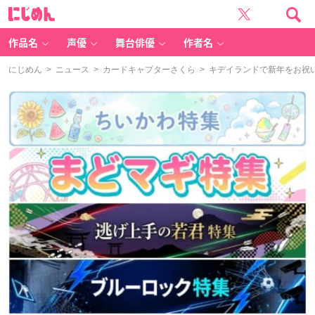
に
じ
め
ん
作品名
声優
舞台俳優
作者名
にじめん
>
ニュース
>
カードキャプターさくら
> キデイランドで新年をお祝