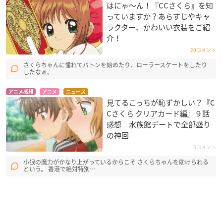
はにゃ〜ん！『CCさくら』を知
っていますか？あらすじやキャ
ラクター、かわいい衣装をご紹
介！
20コメント
さくらちゃんに憧れてバトンを始めたり、ローラースケートをしたり
したなぁ。
アニメ感想
アニメ
ニュース
見てるこっちが恥ずかしい？『C
Cさくら クリアカード編』９話
感想 水族館デートで全部盛り
の神回
3コメント
小狼の魔力がかなり上がっているからこそ さくらちゃんを助けられる
という。 香港で絶対特別…