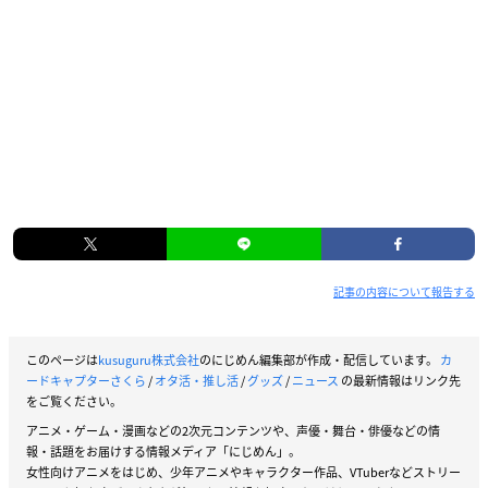
記事の内容について報告する
このページは
kusuguru株式会社
のにじめん編集部が作成・配信しています。
カ
ードキャプターさくら
/
オタ活・推し活
/
グッズ
/
ニュース
の最新情報はリンク先
をご覧ください。
アニメ・ゲーム・漫画などの2次元コンテンツや、声優・舞台・俳優などの情
報・話題をお届けする情報メディア「にじめん」。
女性向けアニメをはじめ、少年アニメやキャラクター作品、VTuberなどストリー