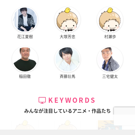
花江夏樹
大塚芳忠
村瀬歩
稲田徹
斉藤壮馬
三宅健太
KEYWORDS
みんなが注目しているアニメ・作品たち